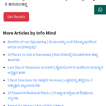
D. ಹನುಮಂತಪ್ಪ
Get Results
More Articles by
Info Mind
Benifits of not Ejaculating | ವೀರ್ಯವನ್ನು ಉಳಿಸಿಕೊಳ್ಳುವುದರಿಂದ
ಆಗುವ ಲಾಭಗಳವುವು?
10 Places to visit in Karnataka | ಕರ್ನಾಟಕದಲ್ಲಿ ನೋಡಬೇಕಾದ ಹತ್ತು
ತಾಣಗಳು
Last Day of Dinasours on Earth | ಡೈನಾಸೋರ್ಗಳ ನಾಶದಿಂದ ಮನುಷ್ಯನ
ಅಸ್ತಿತ್ವದ ತನಕ
5 Best Exercises for Height Increase | ಎತ್ತರವನ್ನು ಹೆಚ್ಚಿಸಲು 5
ಅತ್ಯುತ್ತಮ ವ್ಯಾಯಾಮಗಳು
10 Powerful Medicinal Plants | 10 ಅತ್ಯಂತ ಶಕ್ತಿಯುತ ಔಷಧೀಯ
ಸಸ್ಯಗಳು
Karnataka History | ಕರ್ನಾಟಕದ ಇತಿಹಾಸ