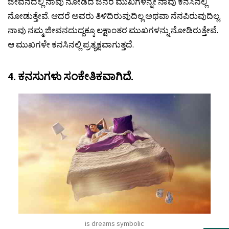
ಜೀವನದಲ್ಲಿ ನಾವು ನೋಡಿದ ಜನರ ಮುಖಗಳನ್ನೇ ನಾವು ಕನಸಿನಲ್ಲಿ
ನೋಡುತ್ತೇವೆ. ಆದರೆ ಅವರು ತಿಳಿದಿರುವುದಿಲ್ಲ ಅಥವಾ ನೆನಪಿರುವುದಿಲ್ಲ.
ನಾವು ನಮ್ಮ ಜೀವನದುದ್ದಕ್ಕೂ ಲಕ್ಷಾಂತರ ಮುಖಗಳನ್ನು ನೋಡಿರುತ್ತೇವೆ.
ಆ ಮುಖಗಳೇ ಕನಸಿನಲ್ಲಿ ಪ್ರತ್ಯಕ್ಷವಾಗುತ್ತದೆ.
4. ಕನಸುಗಳು ಸಂಕೇತಿಕವಾಗಿದೆ.
is dreams symbolic