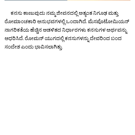
ಕನಸು ಕಾಣುವುದು ನಮ್ಮ ಜೀವನದಲ್ಲಿ ಅತ್ಯಂತ ನಿಗೂಢ ಮತ್ತು
ರೋಮಾಂಚಕಾರಿ ಅನುಭವಗಳಲ್ಲಿ ಒಂದಾಗಿದೆ. ಮೆಸಪೊಟೋಮಿಯನ್
ನಾಗರಿಕತೆಯ ಹೆಚ್ಚಿನ ಆಡಳಿತದ ನಿರ್ಧಾರಗಳು ಕನಸುಗಳ ಅರ್ಥವನ್ನು
ಆಧರಿಸಿದೆ. ರೋಮನ್ ಯುಗದಲ್ಲಿ ಕನಸುಗಳನ್ನು ದೇವರಿಂದ ಬಂದ
ಸಂದೇಶ ಎಂದು ಭಾವಿಸಲಾಗಿತ್ತು.