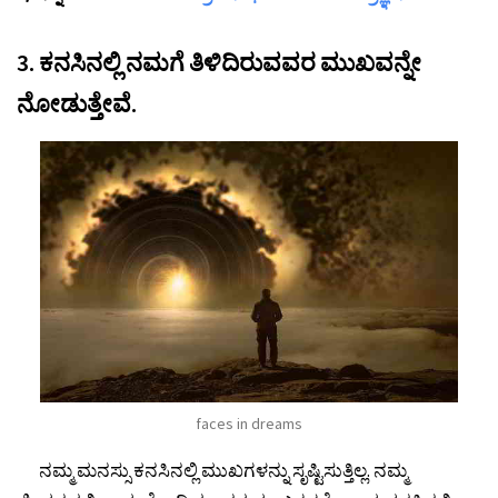
3. ಕನಸಿನಲ್ಲಿ ನಮಗೆ ತಿಳಿದಿರುವವರ ಮುಖವನ್ನೇ
ನೋಡುತ್ತೇವೆ.
faces in dreams
ನಮ್ಮ ಮನಸ್ಸು ಕನಸಿನಲ್ಲಿ ಮುಖಗಳನ್ನು ಸೃಷ್ಟಿಸುತ್ತಿಲ್ಲ. ನಮ್ಮ