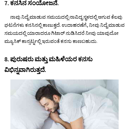
7. ಕನಸಿನ ಸಂಯೋಜನೆ.
ನಾವು ನಿದ್ದೆ ಮಾಡುವ ಸಮಯದಲ್ಲಿ ನಾವಿದ್ದ ಸ್ಥಳದಲ್ಲಿ ಆಗುವ ಕೆಲವು
ಘಟನೆಗಳು ಕನಸಿನಲ್ಲಿ ಕಾಣುತ್ತದೆ. ಉದಾಹರಣೆಗೆ, ನೀವು ನಿದ್ದೆ ಮಾಡುವ
ಸಮಯದಲ್ಲಿ ಯಾರಾದರೂ ಗಿಟಾರ್ ನುಡಿಸಿದರೆ ನೀವು ಯಾವುದೋ
ಮ್ಯೂಸಿಕ್ ಕಾನ್ಸರ್ಟ್ನಲ್ಲಿ ಇರುವಂತೆ ಕನಸು ಕಾಣಬಹುದು.
8. ಪುರುಷರು ಮತ್ತು ಮಹಿಳೆಯರ ಕನಸು
ವಿಭಿನ್ನವಾಗಿರುತ್ತದೆ.