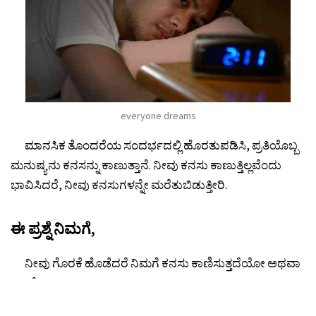
everyone dreams
ಮಾನಸಿಕ ತೊಂದರೆಯ ಸಂದರ್ಭದಲ್ಲಿ ಹೊರತುಪಡಿಸಿ, ಪ್ರತಿಯೊಬ್ಬ
ಮನುಷ್ಯನು ಕನಸನ್ನು ಕಾಣುತ್ತಾನೆ. ನೀವು ಕನಸು ಕಾಣುತ್ತಿಲ್ಲವೆಂದು
ಭಾವಿಸಿದರೆ, ನೀವು ಕನಸುಗಳನ್ನೇ ಮರೆತುಬಿಡುತ್ತೀರಿ.
ಈ ಪ್ರಶ್ನೆ ನಿಮಗೆ,
ನೀವು ಗೊರಕೆ ಹೊಡೆದರೆ ನಿಮಗೆ ಕನಸು ಕಾಣಿಸುತ್ತದೆಯೋ ಅಥವಾ
ಇಲ್ಲವೋ?