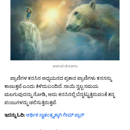
animal dreams
ಪ್ರಾಣಿಗಳ ಕನಸಿನ ಅಧ್ಯಯನದ ಪ್ರಕಾರ ಪ್ರಾಣಿಗಳು ಕನಸನ್ನು
ಕಾಣುತ್ತವೆ ಎಂದು ತಿಳಿದುಬಂದಿದೆ. ನಾಯಿ ಸ್ವಲ್ಪ ಸಮಯ
ಮಲಗುವುದನ್ನು ನೋಡಿ, ಅದು ಕನಸಿನಲ್ಲಿ ಬೆನ್ನಟ್ಟುತ್ತಿರುವಂತೆ ತನ್ನ
ಪಂಜುಗಳನ್ನು ಚಲಿಸುತ್ತಿರುತ್ತವೆ.
ಇದನ್ನು ಓದಿ:
ಆರ್ಥಿಕ ಸ್ವಾತಂತ್ರ್ಯಕ್ಕಾಗಿ ಗೇಮ್ ಪ್ಲಾನ್