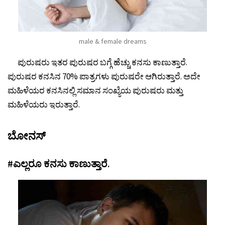
male & female dreams
ಪುರುಷರು ಇತರ ಪುರುಷರ ಬಗ್ಗೆ ಹೆಚ್ಚು ಕನಸು ಕಾಣುತ್ತಾರೆ.
ಪುರುಷರ ಕನಸಿನ 70% ಪಾತ್ರಗಳು ಪುರುಷರೇ ಆಗಿರುತ್ತಾರೆ. ಅದೇ
ಮಹಿಳೆಯರ ಕನಸಿನಲ್ಲಿ ಸಮಾನ ಸಂಖ್ಯೆಯ ಪುರುಷರು ಮತ್ತು
ಮಹಿಳೆಯರು ಇರುತ್ತಾರೆ.
ಬೋನಸ್
#ಎಲ್ಲರೂ ಕನಸು ಕಾಣುತ್ತಾರೆ.