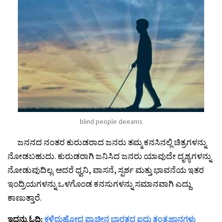
blind people deeams
ಜನನದ ನಂತರ ಕುರುಡರಾದ ಜನರು ತಮ್ಮ ಕನಸಿನಲ್ಲಿ ಚಿತ್ರಗಳನ್ನು
ನೋಡಬಹುದು. ಕುರುಡರಾಗಿ ಜನಿಸಿದ ಜನರು ಯಾವುದೇ ದೃಶ್ಯಗಳನ್ನು
ನೋಡುವುದಿಲ್ಲ. ಆದರೆ ಧ್ವನಿ, ವಾಸನೆ, ಸ್ಪರ್ಶ ಮತ್ತು ಭಾವನೆಯ ಇತರ
ಇಂದ್ರಿಯಗಳನ್ನು ಒಳಗೊಂಡ ಕನಸುಗಳನ್ನು ಸಮಾನವಾಗಿ ಎದ್ದು
ಕಾಣುತ್ತಾರೆ.
ಇದನ್ನು ಓದಿ:
ಕಳೆದುಹೋದ ಪ್ರಾಚೀನ ಭಾರತದ ಐದು ತಂತ್ರಜ್ಞಾನಗಳು