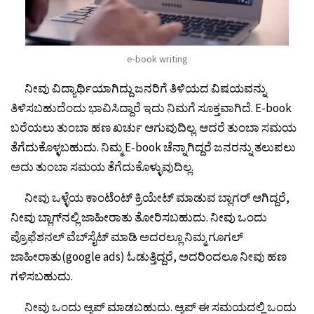
e-book writing
ನೀವು ವಿದ್ಯಾರ್ಥಿಯಾಗಿದ್ದು ಜನರಿಗೆ ತಿಳಿಯದ ವಿಷಯವನ್ನು
ತಿಳಿಸಬಹುದೆಂದು ಭಾವಿಸಿದ್ದಾರೆ ಇದು ನಿಮಗೆ ಸೂಕ್ತವಾಗಿದೆ. E-book
ಬರೆಯಲು ತುಂಬಾ ಹಣ ಖರ್ಚು ಆಗುವುದಿಲ್ಲ. ಆದರೆ ತುಂಬಾ ಸಮಯ
ತೆಗೆದುಕೊಳ್ಳಬಹುದು. ನಿಮ್ಮ E-book ಚೆನ್ನಾಗಿದ್ದರೆ ಜನರನ್ನು ತಲುಪಲು
ಅದು ತುಂಬಾ ಸಮಯ ತೆಗೆದುಕೊಳ್ಳುವುದಿಲ್ಲ.
ನೀವು ಒಳ್ಳೆಯ ಕಾಂಟೆಂಟ್ ಕ್ರಿಯೇಟ್ ಮಾಡುವ ಬ್ಲಾಗರ್ ಆಗಿದ್ದರೆ,
ನೀವು ಬ್ಲಾಗ್‌ನಲ್ಲಿ ಜಾಹೀರಾತು ತೋರಿಸಬಹುದು. ನೀವು ಒಂದು
ಪ್ರೊಫೆಶನಲ್ ವೆಬ್‌ಸೈಟ್‌ ಮಾಡಿ ಅದರಲ್ಲೂ ನಿಮ್ಮ ಗೂಗಲ್
ಜಾಹೀರಾತು(google ads) ಓಡುತ್ತಿದ್ದರೆ, ಅದರಿಂದಲೂ ನೀವು ಹಣ
ಗಳಿಸಬಹುದು.
ನೀವು ಒಂದು ಆ್ಯಪ್ ಮಾಡಬಹುದು. ಆ್ಯಪ್ ಈ ಸಮಯದಲ್ಲಿ ಒಂದು