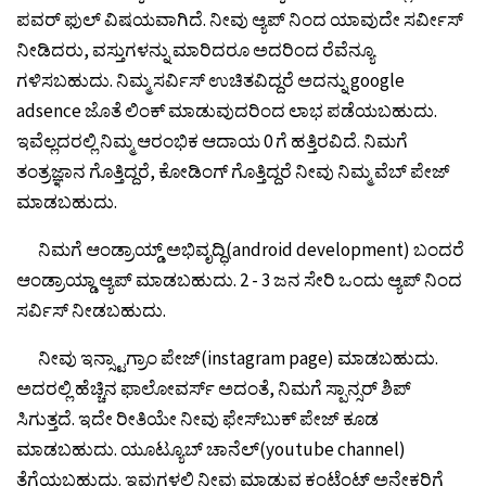
ಪವರ್ ಫುಲ್ ವಿಷಯವಾಗಿದೆ. ನೀವು ಆ್ಯಪ್ ನಿಂದ ಯಾವುದೇ ಸರ್ವೀಸ್
ನೀಡಿದರು, ವಸ್ತುಗಳನ್ನು ಮಾರಿದರೂ ಅದರಿಂದ ರೆವೆನ್ಯೂ
ಗಳಿಸಬಹುದು. ನಿಮ್ಮ ಸರ್ವಿಸ್ ಉಚಿತವಿದ್ದರೆ ಅದನ್ನು google
adsence ಜೊತೆ ಲಿಂಕ್ ಮಾಡುವುದರಿಂದ ಲಾಭ ಪಡೆಯಬಹುದು.
ಇವೆಲ್ಲದರಲ್ಲಿ ನಿಮ್ಮ ಆರಂಭಿಕ ಆದಾಯ 0 ಗೆ ಹತ್ತಿರವಿದೆ. ನಿಮಗೆ
ತಂತ್ರಜ್ಞಾನ ಗೊತ್ತಿದ್ದರೆ, ಕೋಡಿಂಗ್ ಗೊತ್ತಿದ್ದರೆ ನೀವು ನಿಮ್ಮ ವೆಬ್ ಪೇಜ್
ಮಾಡಬಹುದು.
ನಿಮಗೆ ಆಂಡ್ರಾಯ್ಡ್ ಅಭಿವೃದ್ಧಿ(android development) ಬಂದರೆ
ಆಂಡ್ರಾಯ್ಡಾ ಆ್ಯಪ್ ಮಾಡಬಹುದು. 2 - 3 ಜನ ಸೇರಿ ಒಂದು ಆ್ಯಪ್ ನಿಂದ
ಸರ್ವಿಸ್ ನೀಡಬಹುದು.
ನೀವು ಇನ್ಸ್ಟಾಗ್ರಾಂ ಪೇಜ್(instagram page) ಮಾಡಬಹುದು.
ಅದರಲ್ಲಿ ಹೆಚ್ಚಿನ ಫಾಲೋವರ್ಸ್ ಅದಂತೆ, ನಿಮಗೆ ಸ್ಪಾನ್ಸರ್ ಶಿಪ್
ಸಿಗುತ್ತದೆ. ಇದೇ ರೀತಿಯೇ ನೀವು ಫೇಸ್‌ಬುಕ್‌ ಪೇಜ್ ಕೂಡ
ಮಾಡಬಹುದು. ಯೂಟ್ಯೂಬ್ ಚಾನೆಲ್(youtube channel)
ತೆಗೆಯಬಹುದು. ಇವುಗಳಲ್ಲಿ ನೀವು ಮಾಡುವ ಕಂಟೆಂಟ್ ಅನೇಕರಿಗೆ