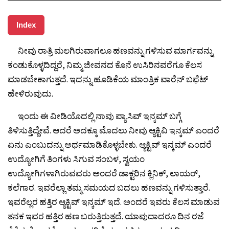
Index
ನೀವು ರಾತ್ರಿ ಮಲಗಿರುವಾಗಲೂ ಹಣವನ್ನು ಗಳಿಸುವ ಮಾರ್ಗವನ್ನು
ಕಂಡುಕೊಳ್ಳದಿದ್ದರೆ, ನಿಮ್ಮ ಜೀವನದ ಕೊನೆ ಉಸಿರಿನವರೆಗೂ ಕೆಲಸ
ಮಾಡಬೇಕಾಗುತ್ತದೆ. ಇದನ್ನು ಹೂಡಿಕೆಯ ಮಾಂತ್ರಿಕ ವಾರೆನ್ ಬಫೆಟ್
ಹೇಳಿರುವುದು.
ಇಂದು ಈ ವೀಡಿಯೊದಲ್ಲಿ ನಾವು ಪ್ಯಾಸಿವ್ ಇನ್ಕಮ್ ಬಗ್ಗೆ
ತಿಳಿಸುತ್ತಿದ್ದೇವೆ. ಆದರೆ ಅದಕ್ಕೂ ಮೊದಲು ನೀವು ಆ್ಯಕ್ಟಿವಿ ಇನ್ಕಮ್ ಎಂದರೆ
ಏನು ಎಂಬುದನ್ನು ಅರ್ಥಮಾಡಿಕೊಳ್ಳಬೇಕು. ಆ್ಯಕ್ಟಿವ್ ಇನ್ಕಮ್ ಎಂದರೆ
ಉದ್ಯೋಗಿಗೆ ತಿಂಗಳು ಸಿಗುವ ಸಂಬಳ, ಸ್ವಯಂ
ಉದ್ಯೋಗಿಗಳಾಗಿರುವವರು ಅಂದರೆ ಡಾಕ್ಟರಿನ ಕ್ಲಿನಿಕ್, ಲಾಯರ್,
ಕಲೆಗಾರ. ಇವರೆಲ್ಲಾ ತಮ್ಮ ಸಮಯದ ಬದಲು ಹಣವನ್ನು ಗಳಿಸುತ್ತಾರೆ.
ಇವರೆಲ್ಲರ ಹತ್ತಿರ ಆ್ಯಕ್ಟಿವ್ ಇನ್ಕಮ್ ಇದೆ. ಅಂದರೆ ಇವರು ಕೆಲಸ ಮಾಡುವ
ತನಕ ಇವರ ಹತ್ತಿರ ಹಣ ಬರುತ್ತಿರುತ್ತದೆ. ಯಾವುದಾದರೂ ದಿನ ರಜೆ