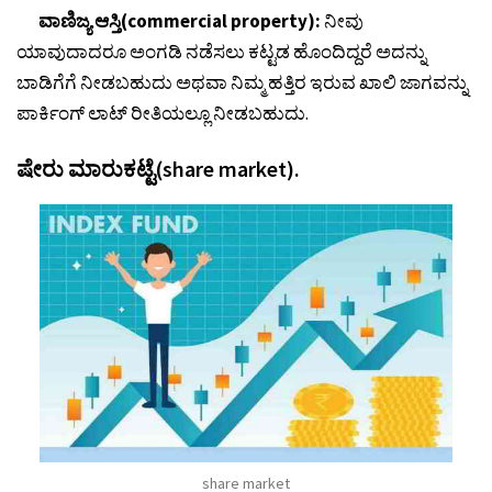
ವಾಣಿಜ್ಯ ಆಸ್ತಿ(commercial property):
ನೀವು
ಯಾವುದಾದರೂ ಅಂಗಡಿ ನಡೆಸಲು ಕಟ್ಟಡ ಹೊಂದಿದ್ದರೆ ಅದನ್ನು
ಬಾಡಿಗೆಗೆ ನೀಡಬಹುದು ಅಥವಾ ನಿಮ್ಮ ಹತ್ತಿರ ಇರುವ ಖಾಲಿ ಜಾಗವನ್ನು
ಪಾರ್ಕಿಂಗ್ ಲಾಟ್ ರೀತಿಯಲ್ಲೂ ನೀಡಬಹುದು.
ಷೇರು ಮಾರುಕಟ್ಟೆ(share market).
share market