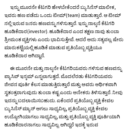
ಇನ್ನು ಮೂರನೇ ಕೆಟಗರಿ ಹೇಳಬೇಕೆಂದರೆ ಬ್ಯುಸಿನೆಸ್ ಮಾಲೀಕ,
ಇವರು ಹಣ ಪಡೆದು ಒಂದು ಟೀಮ್(team) ಮಾಡುತ್ತಾರೆ. ಆ ಟೀಮ್
ನಲ್ಲಿ ಇರುವ ಜನರು ಹಣವನ್ನು ಗಳಿಸುತ್ತಾರೆ. ಇನ್ನು ನಾಲ್ಕನೆ ಕೆಟಗರಿ
ಹೂಡಿಕೆದಾರ(investor). ಹೂಡಿಕೆದಾರ ಎಂದ ತಕ್ಷಣ ನಾವು ತುಂಬಾ
ಶ್ರೀಮಂತ ವ್ಯಕ್ತಿಗಳು ಎಂದು ಭಾವಿಸುತ್ತೇವೆ. ಆದರೆ ಅದು ಸತ್ಯವಲ್ಲ. ಷೇರು
ಮಾರುಕಟ್ಟೆಯಲ್ಲಿ ಹೂಡಿಕೆ ಮಾಡುವ ಪ್ರತಿಯೊಬ್ಬ ವ್ಯಕ್ತಿಯೂ
ಹೂಡಿಕೆದಾರ ಆಗಿದ್ದಾನೆ.
ಈ ಮೂರನೇ ಮತ್ತು ನಾಲ್ಕನೇ ಕೆಟಗರಿಯವರು ಗಳಿಸುವ ಹಣವನ್ನು
ಪ್ಯಾಸಿವ್ ಇನ್ಕಮ್ ಎನ್ನಲಾಗುತ್ತದೆ. ಮೊದಲೆರಡು ಕೆಟಗರಿಯವರು
ಜೀವನ ಪೂರ್ತಿ ಕೆಲಸ ಮಾಡುತ್ತಿರುತ್ತಾರೆ ಮತ್ತು ಅವರು ಆರ್ಥಿಕವಾಗಿ
ಸ್ವತಂತ್ರರಾಗುವುದು ತುಂಬಾ ಕಷ್ಟ ಎಂದು ಅನೇಕರು ತಿಳಿಸುತ್ತಾರೆ. ನೀವು
ಇದನ್ನು ಬದಲಾಯಿಸಬಹುದು. ಏಕೆಂದರೆ ಪ್ರತಿಯೊಬ್ಬ ವ್ಯಕ್ತಿ ಕೇವಲ
ಬ್ಯುಸಿನೆಸ್ ಮ್ಯಾನ್ ಆಗಲು ಸಾಧ್ಯವಿಲ್ಲ, ಪ್ರತಿಯೊಬ್ಬ ವ್ಯಕ್ತಿ ಕೇವಲ
ಉದ್ಯೋಗಿಯಾಗಲು ಸಾಧ್ಯವಿಲ್ಲ, ಮತ್ತು ಪ್ರತಿಯೊಬ್ಬ ವ್ಯಕ್ತಿ ಪೂರ್ತಿಯಾಗಿ
ಹೂಡಿಕೆದಾರನಾಗಲು ಸಾಧ್ಯವಿಲ್ಲ. ಆಗಿದ್ದರೆ ಇದಕ್ಕೆ ಇರುವ