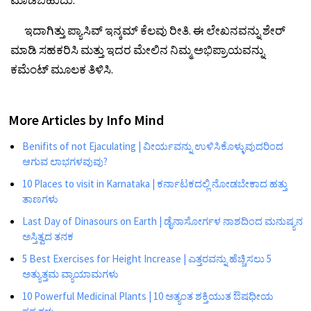
ಇದಾಗಿತ್ತು ಪ್ಯಾಸಿವ್ ಇನ್ಕಮ್ ಕೆಲವು ರೀತಿ. ಈ ಲೇಖನವನ್ನು ಶೇರ್
ಮಾಡಿ ಸಹಕರಿಸಿ ಮತ್ತು ಇದರ ಮೇಲಿನ ನಿಮ್ಮ ಅಭಿಪ್ರಾಯವನ್ನು
ಕಮೆಂಟ್ ಮೂಲಕ ತಿಳಿಸಿ.
More Articles by
Info Mind
Benifits of not Ejaculating | ವೀರ್ಯವನ್ನು ಉಳಿಸಿಕೊಳ್ಳುವುದರಿಂದ
ಆಗುವ ಲಾಭಗಳವುವು?
10 Places to visit in Karnataka | ಕರ್ನಾಟಕದಲ್ಲಿ ನೋಡಬೇಕಾದ ಹತ್ತು
ತಾಣಗಳು
Last Day of Dinasours on Earth | ಡೈನಾಸೋರ್ಗಳ ನಾಶದಿಂದ ಮನುಷ್ಯನ
ಅಸ್ತಿತ್ವದ ತನಕ
5 Best Exercises for Height Increase | ಎತ್ತರವನ್ನು ಹೆಚ್ಚಿಸಲು 5
ಅತ್ಯುತ್ತಮ ವ್ಯಾಯಾಮಗಳು
10 Powerful Medicinal Plants | 10 ಅತ್ಯಂತ ಶಕ್ತಿಯುತ ಔಷಧೀಯ