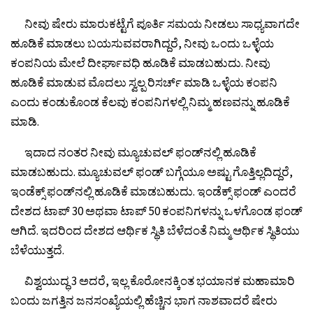
ನೀವು ಷೇರು ಮಾರುಕಟ್ಟೆಗೆ ಪೂರ್ತಿ ಸಮಯ ನೀಡಲು ಸಾಧ್ಯವಾಗದೇ
ಹೂಡಿಕೆ ಮಾಡಲು ಬಯಸುವವರಾಗಿದ್ದರೆ, ನೀವು ಒಂದು ಒಳ್ಳೆಯ
ಕಂಪನಿಯ ಮೇಲೆ ದೀರ್ಘಾವಧಿ ಹೂಡಿಕೆ ಮಾಡಬಹುದು. ನೀವು
ಹೂಡಿಕೆ ಮಾಡುವ ಮೊದಲು ಸ್ವಲ್ಪ ರಿಸರ್ಚ್ ಮಾಡಿ ಒಳ್ಳೆಯ ಕಂಪನಿ
ಎಂದು ಕಂಡುಕೊಂಡ ಕೆಲವು ಕಂಪನಿಗಳಲ್ಲಿ ನಿಮ್ಮ ಹಣವನ್ನು ಹೂಡಿಕೆ
ಮಾಡಿ.
ಇದಾದ ನಂತರ ನೀವು ಮ್ಯೂಚುವಲ್ ಫಂಡ್‌ನಲ್ಲಿ ಹೂಡಿಕೆ
ಮಾಡಬಹುದು. ಮ್ಯೂಚುವಲ್ ಫಂಡ್ ಬಗ್ಗೆಯೂ ಅಷ್ಟು ಗೊತ್ತಿಲ್ಲದಿದ್ದರೆ,
ಇಂಡೆಕ್ಸ್ ಫಂಡ್‌ನಲ್ಲಿ ಹೂಡಿಕೆ ಮಾಡಬಹುದು. ಇಂಡೆಕ್ಸ್ ಫಂಡ್ ಎಂದರೆ
ದೇಶದ ಟಾಪ್ 30 ಅಥವಾ ಟಾಪ್ 50 ಕಂಪನಿಗಳನ್ನು ಒಳಗೊಂಡ ಫಂಡ್
ಆಗಿದೆ. ಇದರಿಂದ ದೇಶದ ಆರ್ಥಿಕ ಸ್ಥಿತಿ ಬೆಳೆದಂತೆ ನಿಮ್ಮ ಆರ್ಥಿಕ ಸ್ಥಿತಿಯು
ಬೆಳೆಯುತ್ತದೆ.
ವಿಶ್ವಯುದ್ಧ 3 ಅದರೆ, ಇಲ್ಲ ಕೊರೋನಕ್ಕಿಂತ ಭಯಾನಕ ಮಹಾಮಾರಿ
ಬಂದು ಜಗತ್ತಿನ ಜನಸಂಖ್ಯೆಯಲ್ಲಿ ಹೆಚ್ಚಿನ ಭಾಗ ನಾಶವಾದರೆ ಷೇರು