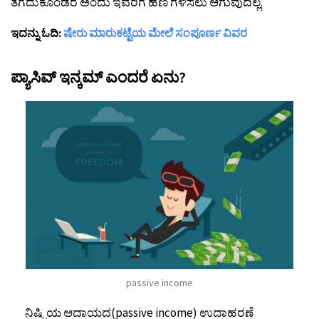
ತೆಗೆದುಕೊಂಡರೆ ಅಂದು ಇವರಿಗೆ ಹಣ ಗಳಿಸಲು ಆಗುವುದಿಲ್ಲ.
ಇದನ್ನು ಓದಿ:
ಷೇರು ಮಾರುಕಟ್ಟೆಯ ಮೇಲೆ ಸಂಪೂರ್ಣ ವಿವರ
ಪ್ಯಾಸಿವ್ ಇನ್ಕಮ್ ಎಂದರೆ ಏನು?
passive income
ನಿಷ್ಕ್ರಿಯ ಆದಾಯದ(passive income) ಉದಾಹರಣೆ