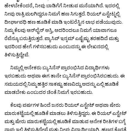
ಹೇಳಬೇಕೆಂದರೆ, ನೀವು ಬಾಡಿಗೆಗೆ ನೀಡುವ ಮನೆಯಾಗಿದೆ. ಇದರಲ್ಲಿ
ನೀವು ರಾತ್ರಿ ಮಲಗಿದ್ದರೂ ನಿಮಗೆ ಹಣ ಸಿಗುತ್ತದೆ. ರಿಯಲ್ ಎಸ್ಟೇಟ್ನಲ್ಲಿ
ದೀರ್ಘಾವಧಿ ಹಣ ಹೂಡಿಕೆ ಮಾಡಿ ಇಂಟರೆಸ್ಟಿನ ಲಾಭ ಪಡೆಯುವುದು.
ನಿಮ್ಮ ಕೆಲವು ಆನ್‌ಲೈನ್‌ ಆಸ್ತಿ, ಅದರಿಂದಲೂ ನಿಮಗೆ ಯಾವಾಗಲೂ
ರೆವೆನ್ಯೂ ಬರುತ್ತಿರುತ್ತದೆ. ಪ್ಯಾಸಿವ್ ಇನ್ಕಮ್ ಎಷ್ಟೆಷ್ಟು ತರಹದಿದೆ ಮತ್ತು
ಇದರಿಂದ ಹೇಗೆ ಗಳಿಸಬಹುದು ಎಂಬುದನ್ನು ಈ ಲೇಖನದಲ್ಲಿ
ತಿಳಿಸುತ್ತಿದ್ದೇವೆ.
ನಿಮ್ಮಲ್ಲಿ ಅನೇಕರು ಬ್ಯುಸಿನೆಸ್ ಪ್ರಾರಂಭಿಸಿದ ವಿದ್ಯಾರ್ಥಿಗಳು
ಇರಬಹುದು ಅಥವಾ ಈಗ ತಾನೇ ಬ್ಯುಸಿನೆಸ್‌ ಪ್ರಾರಂಭಿಸಿರಬಹುದು. ಈ
ಸಮಯದಲ್ಲಿ ನಿಮ್ಮ ಹತ್ತಿರ ಸಾಕಷ್ಟು ಹಣವಿದ್ದು ಅದನ್ನು ಎಲ್ಲಿ ಹೂಡಿಕೆ
ಮಾಡಬೇಕು ಎಂಬುದರ ಚಿಂತೆ ನಿಮಗೆ ಇರಬಹುದು.
ಕೆಲವು ವರ್ಷಗಳ ಹಿಂದೆ ಜನರು ರಿಯಲ್ ಎಸ್ಟೇಟ್ ಅಥವಾ ಷೇರು
ಮಾರುಕಟ್ಟೆಯಲ್ಲಿ ಹೂಡಿಕೆ ಮಾಡಲು ತಿಳಿಸುತ್ತಿದ್ದರು. ಈ ರಿಯಲ್ ಎಸ್ಟೇಟ್
ಮತ್ತು ಷೇರು ಮಾರುಕಟ್ಟೆಯಲ್ಲಿ ಹೂಡಿಕೆ ಮಾಡುವ ಅನೇಕ ರೀತಿಗಳ ಬಗ್ಗೆ
ನಾವು ಇಲ್ಲಿ ತಿಳಿಸುತ್ತಿದ್ದೇವೆ ಮತ್ತು ನೀವು ವಿದ್ಯಾರ್ಥಿಯಾಗಿ, ಹಣದ ಕೊರತೆ