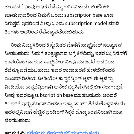
ತಲುಪಿದರೆ ನೀವು ಅಧಿಕ ರೆವೆನ್ಯೂ ಗಳಿಸಬಹುದು. ಕಂಟೆಂಟ್
ಮಾಡುವುದರಿಂದ ನಿಮಗೆ ಒಂದು subscription base ಕೂಡ
ಸಿಗುತ್ತದೆ. ಇದರಿಂದ ನೀವು ಒಂದು subscription model ಮಾಡಿ
ತಿಂಗಳು ಅದರಿಂದ ರೆವೆನ್ಯೂ ಪಡೆಯಬಹುದು.
ನೀವು ನಿಮ್ಮ 4 ರಿಂದ 5 ಸ್ನೇಹಿತರ ಜೊತೆಗೆ ಸಾಫ್ಟ್‌ವೇರ್ ಸಲ್ಯೂಷನ್
ನೀಡಬಹುದು. ನಿಮಗೆ ತಂತ್ರಜ್ಞಾನದ ಬಗ್ಗೆ ತಿಳಿದಿದ್ದು, ಇತರ ಬ್ಯುಸಿನೆಸ್‌ಗೆ
ಉಪಯೋಗವಾಗುವ ಸಾಫ್ಟ್‌ವೇರ್‌ ನೀವು ಮಾಡಿದರೆ ಅದರಿಂದ
ರೆವೆನ್ಯೂ ಪಡೆಯಬಹುದು. ಇದರ ಉದಾಹರಣೆ ಹೇಳಬೇಕೆಂದರೆ
ಝೂಮ್ ರೀತಿಯ ವೀಡಿಯೋ ಕಾನ್ಫರೆನ್ಸಿಂಗ್ ಆ್ಯಪ್. ಈ ಆ್ಯಪನ್ನು
ವೀಡಿಯೋ ಕಾನ್ಫರೆನ್ಸಿಂಗಾಗಿ ಅನೇಕ ಬ್ಯುಸಿನೆಸ್‌ನಲ್ಲಿ ಬಳಸಲಾಗುತ್ತದೆ.
ನೀವು ಇದರಲ್ಲೂ subscription base ಮಾಡಬಹುದು. ಅಂದರೆ
ತಿಂಗಳಿಗೆ ಇಷ್ಟು ಸರ್ವಿಸ್ ನೀಡಲು ಇಷ್ಟು ಚಾರ್ಜ್ ತೆಗೆದುಕೊಳ್ಳಬಹುದು.
ಇದರಲ್ಲಿ ನಿಮಗೆ ಹೆಚ್ಚಿನ ಫಂಡಿಂಗ್ ಸಿಕ್ಕರೆ ದೊಡ್ಡ ಕಂಪನಿಯಾಗಿಯೂ
ಬೆಳಸಬಹುದು.
ಇದನ್ನು ಓದಿ:
ಗಣಿತವನ್ನು ವೇಗವಾಗಿ ಕಲಿಯುವುದು ಹೇಗೆ?