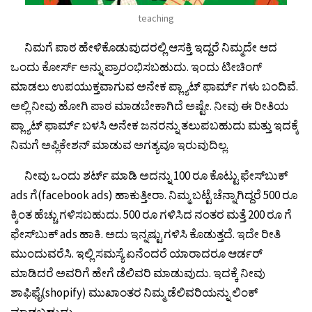
teaching
ನಿಮಗೆ ಪಾಠ ಹೇಳಿಕೊಡುವುದರಲ್ಲಿ ಆಸಕ್ತಿ ಇದ್ದರೆ ನಿಮ್ಮದೇ ಆದ
ಒಂದು ಕೋರ್ಸ್ ಅನ್ನು ಪ್ರಾರಂಭಿಸಬಹುದು. ಇಂದು ಟೀಚಿಂಗ್
ಮಾಡಲು ಉಪಯುಕ್ತವಾಗುವ ಅನೇಕ ಪ್ಲ್ಯಾಟ್ ಫಾರ್ಮ್ ಗಳು ಬಂದಿವೆ.
ಅಲ್ಲಿ ನೀವು ಹೋಗಿ ಪಾಠ ಮಾಡಬೇಕಾಗಿದೆ ಅಷ್ಟೇ. ನೀವು ಈ ರೀತಿಯ
ಪ್ಲ್ಯಾಟ್ ಫಾರ್ಮ್ ಬಳಸಿ ಅನೇಕ ಜನರನ್ನು ತಲುಪಬಹುದು ಮತ್ತು ಇದಕ್ಕೆ
ನಿಮಗೆ ಅಪ್ಲಿಕೇಶನ್ ಮಾಡುವ ಅಗತ್ಯವೂ ಇರುವುದಿಲ್ಲ.
ನೀವು ಒಂದು ಶರ್ಟ್ ಮಾಡಿ ಅದನ್ನು 100 ರೂ ಕೊಟ್ಟು ಫೇಸ್‌ಬುಕ್‌
ads ಗೆ(facebook ads) ಹಾಕುತ್ತೀರಾ. ನಿಮ್ಮ ಬಟ್ಟೆ ಚೆನ್ನಾಗಿದ್ದರೆ 500 ರೂ
ಕ್ಕಿಂತ ಹೆಚ್ಚು ಗಳಿಸಬಹುದು. 500 ರೂ ಗಳಿಸಿದ ನಂತರ ಮತ್ತೆ 200 ರೂ ಗೆ
ಫೇಸ್‌ಬುಕ್ ads ಹಾಕಿ. ಅದು ಇನ್ನಷ್ಟು ಗಳಿಸಿ ಕೊಡುತ್ತದೆ. ಇದೇ ರೀತಿ
ಮುಂದುವರೆಸಿ. ಇಲ್ಲಿ ಸಮಸ್ಯೆ ಏನೆಂದರೆ ಯಾರಾದರೂ ಆರ್ಡರ್
ಮಾಡಿದರೆ ಅವರಿಗೆ ಹೇಗೆ ಡೆಲಿವರಿ ಮಾಡುವುದು. ಇದಕ್ಕೆ ನೀವು
ಶಾಫಿಫೈ(shopify) ಮುಖಾಂತರ ನಿಮ್ಮ ಡೆಲಿವರಿಯನ್ನು ಲಿಂಕ್
ಮಾಡಬಹುದು.