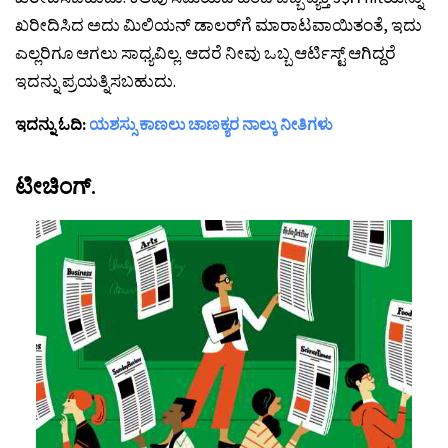
ಖರೀದಿಸಿದ ಅದು ಮಿಲಿಯನ್ ಡಾಲರ್‌ಗೆ ಮಾರಾಟವಾಯಿತಂತೆ, ಇದು
ಎಲ್ಲರಿಗೂ ಆಗಲು ಸಾಧ್ಯವಿಲ್ಲ. ಆದರೆ ನೀವು ಒಬ್ಬ ಆರ್ಟಿಸ್ಟ್ ಆಗಿದ್ದರೆ
ಇದನ್ನು ಪ್ರಯತ್ನಿಸಬಹುದು.
ಇದನ್ನು ಓದಿ:
ಯಶಸ್ಸು ಕಾಣಲು ಚಾಣಕ್ಯರ ನಾಲ್ಕು ನೀತಿಗಳು
ಟೀಚಿಂಗ್.