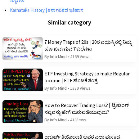
ಸಸ್ಯಗಳು
Karnataka History | ಕರ್ನಾಟಕದ ಇತಿಹಾಸ
Similar category
7 Money Traps of 20s | 20ರ ವಯಸ್ಸಿನಲ್ಲಿ ನಿಮ್ಮ
ಹಣ ಖರ್ಚಗುವ 7 ಬಲೆಗಳು
By Info Mind
•
4169 Views
ETF Investing Strategy to make Regular
Income | ETF ಹೂಡಿಕೆ ತಂತ್ರ
By Info Mind
•
1339 Views
How to Recover Trading Loss? | ಟ್ರೇಡಿಂಗ್
ನಷ್ಟವನ್ನು ಹೇಗೆ ಮರುಪಡೆಯುವುದು?
By Info Mind
•
41 Views
ರಾಬರ್ಟ್‌ ಕಿಯೋಸಾಕಿ ಅವರ ಎಲ್ಲಾ ಪುಸ್ತಕದ