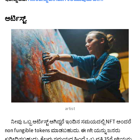
ಆರ್ಟಿಸ್ಟ್.
artist
ನೀವು ಒಬ್ಬ ಆರ್ಟಿಸ್ಟ್ ಆಗಿದ್ದರೆ ಇಂದಿನ ಸಮಯದಲ್ಲಿ NFT ಅಂದರೆ
non fungible tokens ಮಾಡಬಹುದು. ಈ nft ಯನ್ನು ಜನರು
ಖರೀದಿಸಬಹುದು. ಕೆಲವು ಸಮಯದ ಹಿಂದೆ ಒಬ್ಬ ವ್ಯಕ್ತಿ 3$ಗೆ nftಯನ್ನು