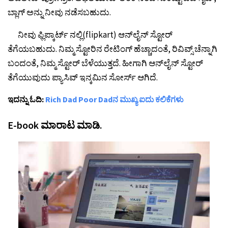
ಬ್ಲಾಗ್ ಅನ್ನು ನೀವು ನಡೆಸಬಹುದು.
ನೀವು ಫ್ಲಿಪ್ಕಾರ್ಟ್ ನಲ್ಲಿ(flipkart) ಆನ್‌ಲೈನ್ ಸ್ಟೋರ್
ತೆಗೆಯಬಹುದು. ನಿಮ್ಮ ಸ್ಟೋರಿನ ರೇಟಿಂಗ್ ಹೆಚ್ಚಾದಂತೆ, ರಿವಿವ್ಸ್ ಚೆನ್ನಾಗಿ
ಬಂದಂತೆ, ನಿಮ್ಮ ಸ್ಟೋರ್ ಬೆಳೆಯುತ್ತದೆ. ಹೀಗಾಗಿ ಆನ್‌ಲೈನ್‌ ಸ್ಟೋರ್
ತೆಗೆಯುವುದು ಪ್ಯಾಸಿವ್ ಇನ್ಕಮಿನ ಸೋರ್ಸ್ ಆಗಿದೆ.
ಇದನ್ನು ಓದಿ:
Rich Dad Poor Dadನ ಮುಖ್ಯ ಐದು ಕಲಿಕೆಗಳು
E-book ಮಾರಾಟ ಮಾಡಿ.