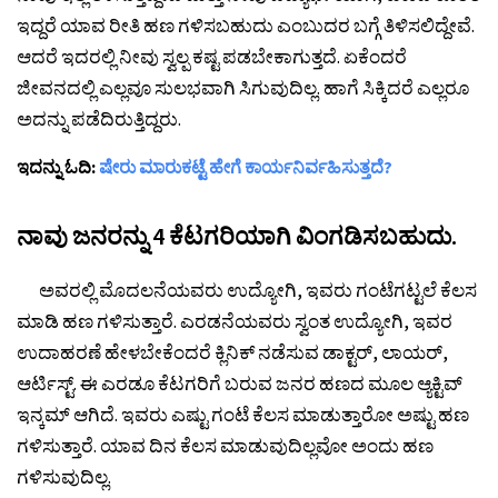
ಇದ್ದರೆ ಯಾವ ರೀತಿ ಹಣ ಗಳಿಸಬಹುದು ಎಂಬುದರ ಬಗ್ಗೆ ತಿಳಿಸಲಿದ್ದೇವೆ.
ಆದರೆ ಇದರಲ್ಲಿ ನೀವು ಸ್ವಲ್ಪ ಕಷ್ಟ ಪಡಬೇಕಾಗುತ್ತದೆ. ಏಕೆಂದರೆ
ಜೀವನದಲ್ಲಿ ಎಲ್ಲವೂ ಸುಲಭವಾಗಿ ಸಿಗುವುದಿಲ್ಲ. ಹಾಗೆ ಸಿಕ್ಕಿದರೆ ಎಲ್ಲರೂ
ಅದನ್ನು ಪಡೆದಿರುತ್ತಿದ್ದರು.
ಇದನ್ನು ಓದಿ:
ಷೇರು ಮಾರುಕಟ್ಟೆ ಹೇಗೆ ಕಾರ್ಯನಿರ್ವಹಿಸುತ್ತದೆ?
ನಾವು ಜನರನ್ನು 4 ಕೆಟಗರಿಯಾಗಿ ವಿಂಗಡಿಸಬಹುದು.
ಅವರಲ್ಲಿ ಮೊದಲನೆಯವರು ಉದ್ಯೋಗಿ, ಇವರು ಗಂಟೆಗಟ್ಟಲೆ ಕೆಲಸ
ಮಾಡಿ ಹಣ ಗಳಿಸುತ್ತಾರೆ. ಎರಡನೆಯವರು ಸ್ವಂತ ಉದ್ಯೋಗಿ, ಇವರ
ಉದಾಹರಣೆ ಹೇಳಬೇಕೆಂದರೆ ಕ್ಲಿನಿಕ್ ನಡೆಸುವ ಡಾಕ್ಟರ್, ಲಾಯರ್,
ಆರ್ಟಿಸ್ಟ್. ಈ ಎರಡೂ ಕೆಟಗರಿಗೆ ಬರುವ ಜನರ ಹಣದ ಮೂಲ ಆ್ಯಕ್ಟಿವ್
ಇನ್ಕಮ್ ಆಗಿದೆ. ಇವರು ಎಷ್ಟು ಗಂಟೆ ಕೆಲಸ ಮಾಡುತ್ತಾರೋ ಅಷ್ಟು ಹಣ
ಗಳಿಸುತ್ತಾರೆ. ಯಾವ ದಿನ ಕೆಲಸ ಮಾಡುವುದಿಲ್ಲವೋ ಅಂದು ಹಣ
ಗಳಿಸುವುದಿಲ್ಲ.