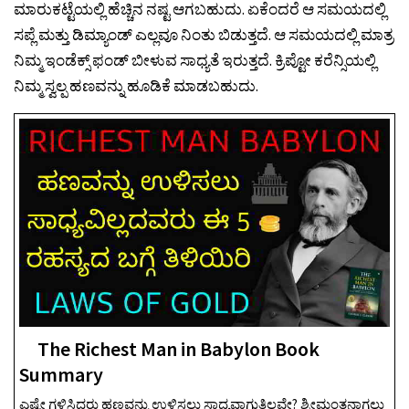
ಮಾರುಕಟ್ಟೆಯಲ್ಲಿ ಹೆಚ್ಚಿನ ನಷ್ಟ ಆಗಬಹುದು. ಏಕೆಂದರೆ ಆ ಸಮಯದಲ್ಲಿ
ಸಪ್ಲೆ ಮತ್ತು ಡಿಮ್ಯಾಂಡ್ ಎಲ್ಲವೂ ನಿಂತು ಬಿಡುತ್ತದೆ. ಆ ಸಮಯದಲ್ಲಿ ಮಾತ್ರ
ನಿಮ್ಮ ಇಂಡೆಕ್ಸ್ ಫಂಡ್ ಬೀಳುವ ಸಾಧ್ಯತೆ ಇರುತ್ತದೆ. ಕ್ರಿಪ್ಟೋ ಕರೆನ್ಸಿಯಲ್ಲಿ
ನಿಮ್ಮ ಸ್ವಲ್ಪ ಹಣವನ್ನು ಹೂಡಿಕೆ ಮಾಡಬಹುದು.
The Richest Man in Babylon Book
Summary
ಎಷ್ಟೇ ಗಳಿಸಿದರು ಹಣವನ್ನು ಉಳಿಸಲು ಸಾಧ್ಯವಾಗುತ್ತಿಲ್ಲವೇ? ಶ್ರೀಮಂತನಾಗಲು