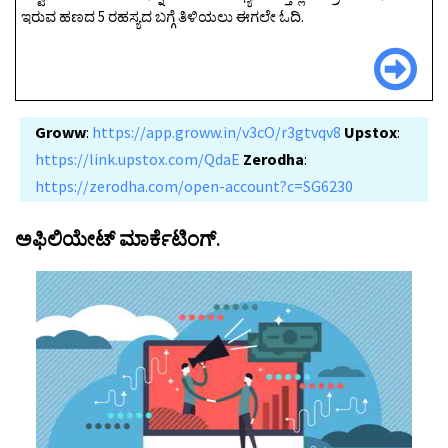
ಇರುವ ಹಣದ 5 ರಹಸ್ಯದ ಬಗ್ಗೆ ತಿಳಿಯಲು ಈಗಲೇ ಓದಿ.
Groww
:
https://app.groww.in/v3cO/r3gtvqv8
Upstox
:
https://link.upstox.com/QdaE
Zerodha
:
https://zerodha.com/open-account?c=SG6230
ಅಫಿಲಿಯೇಟ್ ಮಾರ್ಕೆಟಿಂಗ್.