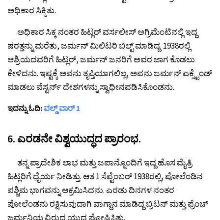
ಅಧಿಕಾರ ಸಿಕ್ಕಿತು.
ಅಧಿಕಾರ ಸಿಕ್ಕ ನಂತರ ಹಿಟ್ಲರ್ ವರ್ಸಲೀಸ್ ಅಗ್ರಿಮೆಂಟಿನಲ್ಲಿ ಇದ್ದ
ಷರತ್ತನ್ನು ಮರೆತು, ಜರ್ಮನ್ ಮಿಲಿಟರಿ ಬಿಲ್ಟ್ ಮಾಡಿದ್ದ. 1938ರಲ್ಲಿ
ಆಶ್ರಿಯದವರಿಗೆ ಹಿಟ್ಲರ್, ಜರ್ಮನ್ ಜನರಿಗೆ ಅವರ ಜಾಗ ಕೊಡಲು
ಕೇಳಿದನು. ಇಷ್ಟಕ್ಕೆ ಅವನು ತೃಪ್ತಿಯಾಗಲಿಲ್ಲ, ಅವನು ಜರ್ಮನ್ ಎಕ್ಸ್ಟೆಂಡ್
ಮಾಡಲು ವೆಸ್ಟರ್ನ್ ದೇಶಗಳನ್ನು ಸ್ವಾಧೀನಪಡಿಸಿಕೊಂಡನು.
ಇದನ್ನು ಓದಿ:
ವಲ್ಡ್ ವಾರ್ 1
6. ಎರಡನೇ ವಿಶ್ವಯುದ್ಧದ ಪ್ರಾರಂಭ.
ತನ್ನ ಪ್ರಾದೇಶಿಕ ಲಾಭ ಮತ್ತು ಜಪಾನ್ನೊಂದಿಗೆ ಇದ್ದ ಹೊಸ ಮೈತ್ರಿ
ಹಿಟ್ಲರಿಗೆ ಧೈರ್ಯ ನೀಡಿತ್ತು. ಆತ 1 ಸೆಪ್ಟೆಂಬರ್ 1938ರಲ್ಲಿ, ಪೋಲೆಂಡಿನ
ಪಶ್ಚಿಮ ಭಾಗವನ್ನು ಆಕ್ರಮಿಸಿದನು. ಎರಡು ದಿನಗಳ ನಂತರ
ಪೋಲೆಂಡನು ರಕ್ಷಿಸುವುದಾಗಿ ವಾಗ್ದಾನ ಮಾಡಿದ್ದ ಬ್ರಿಟನ್ ಮತ್ತು ಫ್ರೆಂಚ್
ಜರ್ಮನಿಯ ವಿರುದ್ಧ ಯುದ್ಧ ಘೋಷಿಸಿತ್ತು.