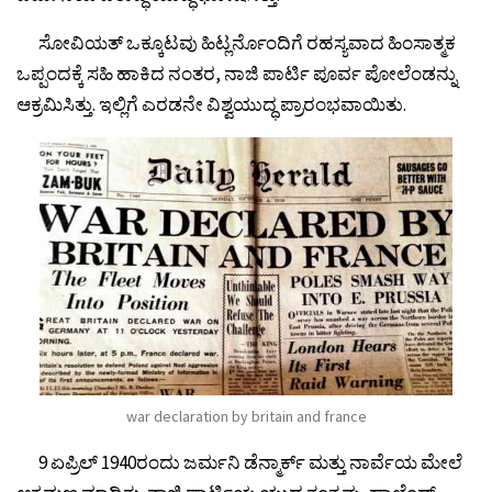
ಸೋವಿಯತ್ ಒಕ್ಕೂಟವು ಹಿಟ್ಲರ್ನೊಂದಿಗೆ ರಹಸ್ಯವಾದ ಹಿಂಸಾತ್ಮಕ
ಒಪ್ಪಂದಕ್ಕೆ ಸಹಿ ಹಾಕಿದ ನಂತರ, ನಾಜಿ ಪಾರ್ಟಿ ಪೂರ್ವ ಪೋಲೆಂಡನ್ನು
ಆಕ್ರಮಿಸಿತ್ತು. ಇಲ್ಲಿಗೆ ಎರಡನೇ ವಿಶ್ವಯುದ್ಧ ಪ್ರಾರಂಭವಾಯಿತು.
war declaration by britain and france
9 ಏಪ್ರಿಲ್ 1940ರಂದು ಜರ್ಮನಿ ಡೆನ್ಮಾರ್ಕ್ ಮತ್ತು ನಾರ್ವೆಯ ಮೇಲೆ