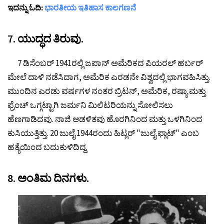
ಇದನ್ನು ಓದಿ:
ಭಾರತೀಯ ಇತಿಹಾಸ ಕಾಲಗಣನೆ
7. ಯುದ್ಧದ ತಿರುವು.
7 ಡಿಸೆಂಬರ್ 1941ರಲ್ಲಿ ಜಪಾನ್ ಅಮೆರಿಕದ ಪಿಯರಲ್ ಹರ್ಬರ್
ಮೇಲೆ ದಾಳಿ ನಡೆಸಿದಾಗ, ಅಮೆರಿಕ ಎರಡನೇ ವಿಶ್ವದಲ್ಲಿ ಭಾಗವಹಿಸಿತ್ತು.
ಮುಂದಿನ ಎರಡು ವರ್ಷಗಳ ನಂತರ ಬ್ರಿಟನ್, ಅಮೆರಿಕ, ರಷ್ಯಾ ಮತ್ತು
ಫ್ರೆಂಚ್ ಒಗ್ಗಟ್ಟಾಗಿ ಜರ್ಮನಿ ಮಿಲಿಟರಿಯನ್ನು ಸೋಲಿಸಲು
ಹೆಣಗಾಡಿದವು. ನಾಜಿ ಆಡಳಿತವು ಹೊರಗಿನಿಂದ ಮತ್ತು ಒಳಗಿನಿಂದ
ಕುಸಿಯುತ್ತಿತ್ತು. 20 ಜುಲೈ 1944ರಂದು ಹಿಟ್ಲರ್ "ಜುಲೈ ಫ್ಲಾಟ್" ಎಂಬ
ಹತ್ಯೆಯಿಂದ ಬದುಕುಳಿದಿದ್ದ.
8. ಅಂತಿಮ ದಿನಗಳು.