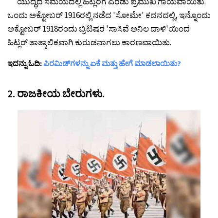
ಯುದ್ಧದ ಸಮಯದಲ್ಲಿ ಹಿಟ್ಲರಿಗೆ ಎರಡು ಪ್ರಮುಖ ಗಾಯವಾಯಿತು.
ಒಂದು ಅಕ್ಟೋಬರ್ 1916ರಲ್ಲಿ ನಡೆದ 'ಸೋಮೇ' ಕದನದಲ್ಲಿ, ಇನ್ನೊಂದು
ಅಕ್ಟೋಬರ್ 1918ರಂದು ಬ್ರಿಟಿಷರ 'ಸಾಸಿವೆ ಅನಿಲ ದಾಳಿ'ಯಿಂದ
ಹಿಟ್ಲರ್ ತಾತ್ಕಾಲಿಕವಾಗಿ ಕುರುಡನಾಗಲು ಕಾರಣವಾಯಿತು.
ಇದನ್ನು ಓದಿ:
ಪಿರಮಿಡ್‌ಗಳನ್ನು ಏಕೆ ಮತ್ತು ಹೇಗೆ ಮಾಡಲಾಯಿತು?
2. ರಾಜಕೀಯ ಬೇರುಗಳು.