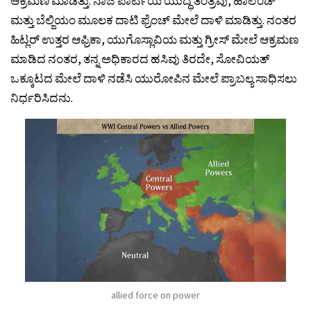
ಆಕ್ರಮಣ ಮಾಡಿತ್ತು. ನಾಜಿ ಪಾರ್ಟಿಯ ಯುದ್ಧ ತಂತ್ರವು, ಹಾಲೆಂಡ್
ಮತ್ತು ಬೆಲ್ಜಿಯಂ ಮೂಲಕ ದಾಟಿ ಫ್ರೆಂಚ್ ಮೇಲೆ ದಾಳಿ ಮಾಡಿತ್ತು. ನಂತರ
ಹಿಟ್ಲರ್ ಉತ್ತರ ಆಫ್ರಿಕಾ, ಯುಗೊಸ್ಲಾವಿಯ ಮತ್ತು ಗ್ರೀಸ್ ಮೇಲೆ ಆಕ್ರಮಣ
ಮಾಡಿದ ನಂತರ, ತನ್ನ ಅಧಿಕಾರದ ಹಸಿವು ತಿರದೇ, ಸೋವಿಯತ್
ಒಕ್ಕೂಟದ ಮೇಲೆ ದಾಳಿ ನಡೆಸಿ ಯುರೋಪಿನ ಮೇಲೆ ಪ್ರಾಬಲ್ಯ ಸಾಧಿಸಲು
ನಿರ್ಧರಿಸಿದನು.
allied force on power