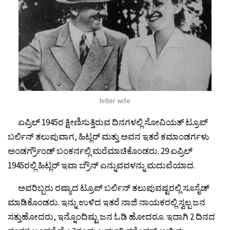
hitler wife
ಏಪ್ರಿಲ್ 1945ರ ಕ್ಷೀಣಿಸುತ್ತಿರುವ ದಿನಗಳಲ್ಲಿ ಸೋವಿಯತ್ ಟ್ರೂಪ್
ಬರ್ಲಿನ್ ತಲುಪುವಾಗ, ಹಿಟ್ಲರ್ ಮತ್ತು ಅವನ ಇತರೆ ಕಮಾಂಡರ್ಗಳು
ಅಂಡರ್ಗ್ರೌಂಡ್ ಬಂಕರ್ನಲ್ಲಿ ಮರೆಮಾಚಿಕೊಂಡರು. 29 ಏಪ್ರಿಲ್
1945ರಲ್ಲಿ ಹಿಟ್ಲರ್ ಇವಾ ಬ್ರೌನ್ ಎನ್ನುವವಳನ್ನು ಮದುವೆಯಾದ.
ಅವರಿಬ್ಬರು ರಷ್ಯಾದ ಟ್ರೂಪ್ ಬರ್ಲಿನ್ ತಲುಪುವಷ್ಟರಲ್ಲಿ ಸೂಸೈಡ್
ಮಾಡಿಕೊಂಡರು. ಇನ್ನು ಉಳಿದ ಇತರೆ ನಾಜಿ ನಾಯಕರಲ್ಲಿ ಸ್ವಲ್ಪ ಜನ
ಸತ್ತುಹೋದರು, ಇನ್ನೊಂದಿಷ್ಟು ಜನ ಓಡಿ ಹೋದರೂ. ಇದಾಗಿ 2 ದಿನದ