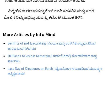
ನಂತರ ಅಂದರೆ ಮೇ 2ರಂದು ಜರ್ಮನಿ ಸರೆಂಡರ್ ಆಯಿತು.
ಹಿಟ್ಲರ್‌ನ ಈ ಲೇಖನವನ್ನು ಶೇರ್ ಮಾಡಿ ಸಹಕರಿಸಿ ಮತ್ತು ಇದರ
ಮೇಲಿನ ನಿಮ್ಮ ಅಭಿಪ್ರಾಯವನ್ನು ಕಮೆಂಟ್ ಮೂಲಕ ತಿಳಿಸಿ.
More Articles by
Info Mind
Benifits of not Ejaculating | ವೀರ್ಯವನ್ನು ಉಳಿಸಿಕೊಳ್ಳುವುದರಿಂದ
ಆಗುವ ಲಾಭಗಳವುವು?
10 Places to visit in Karnataka | ಕರ್ನಾಟಕದಲ್ಲಿ ನೋಡಬೇಕಾದ ಹತ್ತು
ತಾಣಗಳು
Last Day of Dinasours on Earth | ಡೈನಾಸೋರ್ಗಳ ನಾಶದಿಂದ ಮನುಷ್ಯನ
ಅಸ್ತಿತ್ವದ ತನಕ
5 Best Exercises for Height Increase | ಎತ್ತರವನ್ನು ಹೆಚ್ಚಿಸಲು 5
ಅತ್ಯುತ್ತಮ ವ್ಯಾಯಾಮಗಳು
10 Powerful Medicinal Plants | 10 ಅತ್ಯಂತ ಶಕ್ತಿಯುತ ಔಷಧೀಯ
ಸಸ್ಯಗಳು