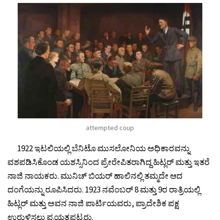
attempted coup
1922 ಇಟಲಿಯಲ್ಲಿ ಬೆನಿಟೊ ಮುಸಲೋನಿಯ ಅಧಿಕಾರವನ್ನು
ವಶಪಡಿಸಿಕೊಂಡ ಯಶಸ್ಸಿನಿಂದ ಪ್ರೇರೇಪಿತರಾಗಿದ್ದ ಹಿಟ್ಲರ್ ಮತ್ತು ಇತರೆ
ನಾಜಿ ನಾಯಕರು. ಮುನಿಚ್ ಬಿಯರ್ ಹಾಲಿನಲ್ಲಿ ತಮ್ಮದೇ ಆದ
ದಂಗೆಯನ್ನು ರೂಪಿಸಿದರು. 1923 ನವೆಂಬರ್ 8 ಮತ್ತು 9ರ ರಾತ್ರಿಯಲ್ಲಿ
ಹಿಟ್ಲರ್ ಮತ್ತು ಅವನ ನಾಜಿ ಪಾರ್ಟಿಯವರು, ಪ್ರಾದೇಶಿಕ ಪಕ್ಷ
ಉರುಳಿಸಲು ಪ್ರಯತ್ನಪಟ್ಟರು.