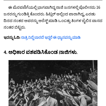
ಈ ಮೆರವಣಿಗೆಯಲ್ಲಿ ಭಾಗವಾಗಿದ್ದ ನಾಜಿ ಜನಗಳಲ್ಲಿ ಪೊಲೀಸರು 16
ಜನರನ್ನು ಗುಂಡಿಕ್ಕಿ ಕೊಂದರು. ಹಿಟ್ಲರ್ ಅಲ್ಲಿಂದ ಪಾರಾಗಿದ್ದ, ಎರಡು
ದಿನದ ನಂತರ ಅವರನ್ನು ಅರೆಸ್ಟ್ ಮಾಡಿ ಒಂಬತ್ತು ತಿಂಗಳ ಜೈಲಿನ ವಾಸದ
ನಂತರ ಬಿಟ್ಟರು.
ಇದನ್ನು ಓದಿ:
ರಾತ್ರಿ ನಿದ್ದೆ ಬಾರದೆ ಇದ್ದರೆ ಈ ಧ್ಯಾನವನ್ನು ಮಾಡಿ
4. ಅಧಿಕಾರ ವಶಪಡಿಸಿಕೊಂಡ ನಾಜಿಗಳು.