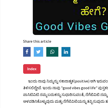
Share this article
Index
ಇಂದು ನಾವು ನಿಮ್ಮನ್ನು ಸಕಾರಾತ್ಮಕ(positive) ಆಗಿ ಇರುವಂತ
ತಿಳಿಸಲಿದ್ದೇವೆ. ಇಂದು ನಾವು "good vibes good life" ಪುಸ್ತಕದ ಬ
ಪಾಸಿಟಿವಿಟಿ ನಮ್ಮ ಬದುಕನ್ನು ಸುಧಾರಿಸುವಂತೆ, ನೆಗೆಟಿವಿಟಿ ನಮ್
ಅಳವಡಿಸಿಕೊಳ್ಳುವುದು ಮತ್ತು ನೆಗೆಟಿವಿಟಿಯನ್ನು ತಪ್ಪಿಸುವುದು 