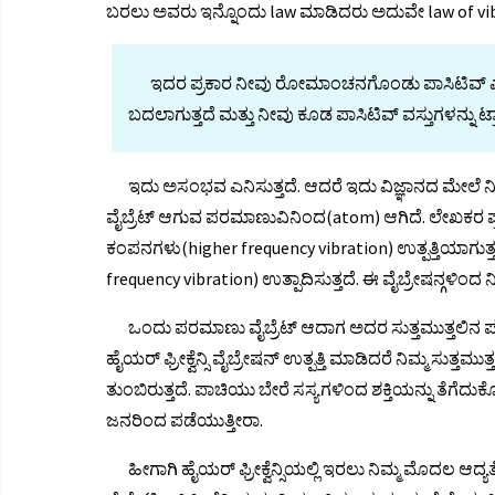
ಬರಲು ಅವರು ಇನ್ನೊಂದು law ಮಾಡಿದರು ಅದುವೇ law of vib
ಇದರ ಪ್ರಕಾರ ನೀವು ರೋಮಾಂಚನಗೊಂಡು ಪಾಸಿಟಿವ್ ಎನರ
ಬದಲಾಗುತ್ತದೆ ಮತ್ತು ನೀವು ಕೂಡ ಪಾಸಿಟಿವ್ ವಸ್ತುಗಳನ್ನು ಟ್ರ್
ಇದು ಅಸಂಭವ ಎನಿಸುತ್ತದೆ. ಆದರೆ ಇದು ವಿಜ್ಞಾನದ ಮೇಲೆ ನಿಂತ
ವೈಬ್ರೆಟ್ ಆಗುವ ಪರಮಾಣುವಿನಿಂದ(atom) ಆಗಿದೆ. ಲೇಖಕರ ಪ್
ಕಂಪನಗಳು(higher frequency vibration) ಉತ್ಪತ್ತಿಯಾಗ
frequency vibration) ಉತ್ಪಾದಿಸುತ್ತದೆ. ಈ ವೈಬ್ರೇಷನ್ಗಳಿಂದ
ಒಂದು ಪರಮಾಣು ವೈಬ್ರೆಟ್ ಆದಾಗ ಅದರ ಸುತ್ತಮುತ್ತಲಿನ ಪರಮಾಣು
ಹೈಯರ್ ಫ್ರೀಕ್ವೆನ್ಸಿ ವೈಬ್ರೇಷನ್ ಉತ್ಪತ್ತಿ ಮಾಡಿದರೆ ನಿಮ್ಮ ಸುತ್ತಮ
ತುಂಬಿರುತ್ತದೆ. ಪಾಚಿಯು ಬೇರೆ ಸಸ್ಯಗಳಿಂದ ಶಕ್ತಿಯನ್ನು ತೆಗೆದುಕೊ
ಜನರಿಂದ ಪಡೆಯುತ್ತೀರಾ.
ಹೀಗಾಗಿ ಹೈಯರ್ ಫ್ರೀಕ್ವೆನ್ಸಿಯಲ್ಲಿ ಇರಲು ನಿಮ್ಮ ಮೊದಲ ಆದ