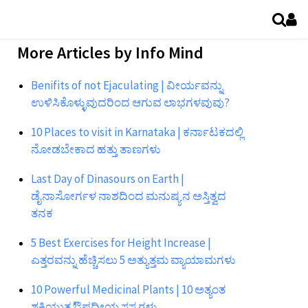
More Articles by
Info Mind
Benifits of not Ejaculating | ವೀರ್ಯವನ್ನು
ಉಳಿಸಿಕೊಳ್ಳುವುದರಿಂದ ಆಗುವ ಲಾಭಗಳವುವು?
10 Places to visit in Karnataka | ಕರ್ನಾಟಕದಲ್ಲಿ
ನೋಡಬೇಕಾದ ಹತ್ತು ತಾಣಗಳು
Last Day of Dinasours on Earth |
ಡೈನಾಸೋರ್ಗಳ ನಾಶದಿಂದ ಮನುಷ್ಯನ ಅಸ್ತಿತ್ವದ
ತನಕ
5 Best Exercises for Height Increase |
ಎತ್ತರವನ್ನು ಹೆಚ್ಚಿಸಲು 5 ಅತ್ಯುತ್ತಮ ವ್ಯಾಯಾಮಗಳು
10 Powerful Medicinal Plants | 10 ಅತ್ಯಂತ
ಶಕ್ತಿಯುತ ಔಷಧೀಯ ಸಸ್ಯಗಳು