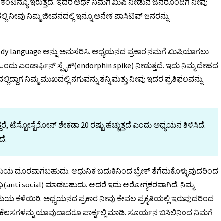
ೇಷನ್ ಕಂಟಿನ್ಯೂ ಇರುತ್ತದೆ. ಇದರ ಅರ್ಥ ನಿಮಗೆ ಖುಷಿ ನೀಡುವ ಜನರೊಂದಿಗೆ ನೀವು
ಲಿ ನೀವು ನಿಮ್ಮ ಜೀವನದಲ್ಲಿ ಇನ್ನೂ ಅನೇಕ ಪಾಸಿಟಿವ್ ಜನರನ್ನು
tive body language ಅನ್ನು ಅನುಸರಿಸಿ. ಅಧ್ಯಯನದ ಪ್ರಕಾರ ನಮಗೆ ಖುಷಿಯಾಗಲು
ಂದು ಎಂಡಾರ್ಫಿನ್ ಸ್ಪೈಕ್(endorphin spike) ನೀಡುತ್ತದೆ. ಇದು ನಿಮ್ಮ ದೇಹದ
್ದಾಗ ನಿಮ್ಮ ಮುಖದಲ್ಲಿ ನಗುವನ್ನು ತನ್ನಿ ಮತ್ತು ನೀವು ಇದರ ಪ್ರತಿಫಲವನ್ನು
ರೆ, ಟೆಸ್ಟೋಸ್ಟೆರೋನ್ ಶೇಕಡಾ 20 ರಷ್ಟು ಹೆಚ್ಚುತ್ತದೆ ಎಂದು ಅಧ್ಯಯನ ತಿಳಿಸಿದೆ.
ೆ.
ವಲ್ಪ ಸಮಯ ದೂರವಾಗಬಹುದು. ಆಧುನಿಕ ಬದುಕಿನಿಂದ ಬ್ರೇಕ್ ತೆಗೆದುಕೊಳ್ಳುವುದರಿಂದ
ೋಧಿ(anti social) ಮಾಡಬಹುದು. ಆದರೆ ಇದು ಆರೋಗ್ಯಕರವಾಗಿದೆ. ನಿಮ್ಮ
ೆಚ್ಚಿನ ಸಮಯ ಕಳೆಯಿರಿ. ಅಧ್ಯಯನದ ಪ್ರಕಾರ ನೀವು ಕೇವಲ ಪ್ರಕೃತಿಯಲ್ಲಿ ಇರುವುದರಿಂದ
ಲವು ಕೆಲಸಗಳನ್ನು ಯಾವುದಾದರೂ ಪಾರ್ಕ್ನಲ್ಲಿ ಮಾಡಿ. ಸೂರ್ಯನ ಬಿಸಿಲಿನಿಂದ ನಿಮಗೆ