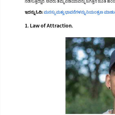
ನಡೆಸುತ್ತಿದ್ದಾರೆ. ಅವರು ತಮ್ಮ ಐಡಿಯಾವನ್ನು ಜಗತ್ತಿನ ಜೊತೆ ಹಂಚ
ಇದನ್ನು ಓದಿ:
ಮನಸ್ಸು ಮತ್ತು ಭಾವನೆಗಳನ್ನು ನಿಯಂತ್ರಣ ಮಾಡು
1. Law of Attraction.