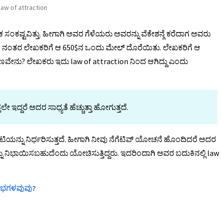
law of attraction
 ಸಂಕಷ್ಟವಿತ್ತು. ಹೀಗಾಗಿ ಅವರ ಗೆಳೆಯರು ಅವರನ್ನು ವೆಕೇಶನ್ಗೆ ಕರೆದಾಗ ಅವರು
ಾರಗಳ ನಂತರ ಲೇಖಕರಿಗೆ ಆ 650$ನ ಒಂದು ಮೇಲ್ ದೊರೆಯಿತು. ಲೇಖಕರಿಗೆ ಆ
ಣವೇನು? ಲೇಖಕರು ಇದು law of attraction ನಿಂದ ಆಗಿದ್ದು ಎಂದು
ದ್ದರೆ ಅದರ ಸಾಧ್ಯತೆ ಹೆಚ್ಚುತ್ತಾ ಹೋಗುತ್ತದೆ.
ಿಟಿಯನ್ನು ನಿರ್ಧರಿಸುತ್ತದೆ. ಹೀಗಾಗಿ ನೀವು ನೆಗೆಟಿವ್ ಯೋಚನೆ ಹೊಂದಿದರೆ ಅದರ
ಚನ್ನು ನಿಭಾಯಿಸಬಹುದೆಂದು ಯೋಚಿಸುತ್ತಿದ್ದರು. ಇದರಿಂದಾಗಿ ಅವರ ಬದುಕಿನಲ್ಲಿ law
ಲಾಭಗಳವುವು?