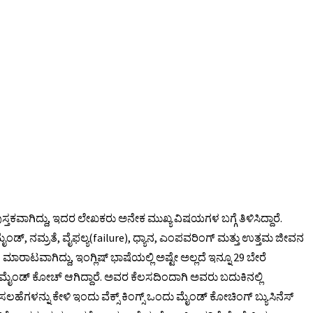
ತಕವಾಗಿದ್ದು, ಇದರ ಲೇಖಕರು ಅನೇಕ ಮುಖ್ಯ ವಿಷಯಗಳ ಬಗ್ಗೆ ತಿಳಿಸಿದ್ದಾರೆ.
್ ಮೈಂಡ್, ನಮ್ರತೆ, ವೈಫಲ್ಯ(failure), ಧ್ಯಾನ, ಎಂಪವರಿಂಗ್ ಮತ್ತು ಉತ್ತಮ ಜೀವನ
 ಮಾರಾಟವಾಗಿದ್ದು, ಇಂಗ್ಲಿಷ್ ಭಾಷೆಯಲ್ಲಿ ಅಷ್ಟೇ ಅಲ್ಲದೆ ಇನ್ನೂ 29 ಬೇರೆ
್ಬ ಮೈಂಡ್ ಕೋಚ್‌ ಆಗಿದ್ದಾರೆ. ಅವರ ಕೆಲಸದಿಂದಾಗಿ ಅವರು ಬದುಕಿನಲ್ಲಿ
ಹೆಗಳನ್ನು ಕೇಳಿ ಇಂದು ವೆಕ್ಸ್ ಕಿಂಗ್ಸ್ ಒಂದು ಮೈಂಡ್ ಕೋಚಿಂಗ್ ಬ್ಯುಸಿನೆಸ್