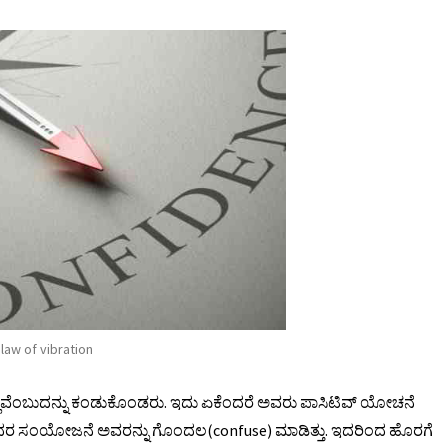
law of vibration
ಲವೆಂಬುದನ್ನು ಕಂಡುಕೊಂಡರು. ಇದು ಏಕೆಂದರೆ ಅವರು ಪಾಸಿಟಿವ್ ಯೋಚನೆ
. ಇದರ ಸಂಯೋಜನೆ ಅವರನ್ನು ಗೊಂದಲ(confuse) ಮಾಡಿತ್ತು. ಇದರಿಂದ ಹೊರಗೆ