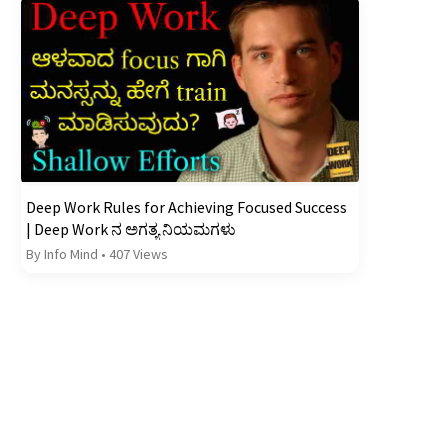
Deep Work Rules for Achieving Focused Success
| Deep Work ನ ಅಗತ್ಯ ನಿಯಮಗಳು
By Info Mind
•
407 Views