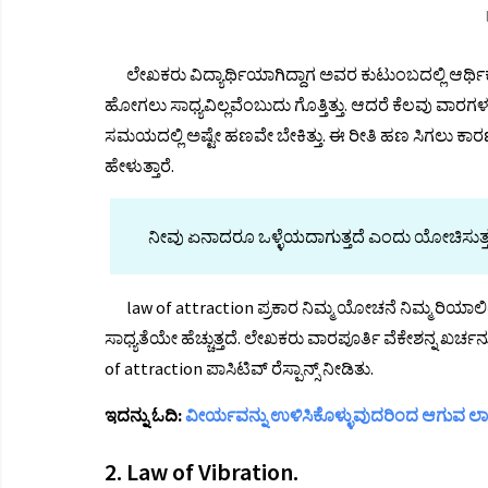
ಲೇಖಕರು ವಿದ್ಯಾರ್ಥಿಯಾಗಿದ್ದಾಗ ಅವರ ಕುಟುಂಬದಲ್ಲಿ ಆರ್ಥಿಕ
ಹೋಗಲು ಸಾಧ್ಯವಿಲ್ಲವೆಂಬುದು ಗೊತ್ತಿತ್ತು. ಆದರೆ ಕೆಲವು ವ
ಸಮಯದಲ್ಲಿ ಅಷ್ಟೇ ಹಣವೇ ಬೇಕಿತ್ತು. ಈ ರೀತಿ ಹಣ ಸಿಗಲು ಕಾರ
ಹೇಳುತ್ತಾರೆ.
ನೀವು ಏನಾದರೂ ಒಳ್ಳೆಯದಾಗುತ್ತದೆ ಎಂದು ಯೋಚಿಸುತ್ತಲೇ ಇ
law of attraction ಪ್ರಕಾರ ನಿಮ್ಮ ಯೋಚನೆ ನಿಮ್ಮ ರಿಯಾಲ
ಸಾಧ್ಯತೆಯೇ ಹೆಚ್ಚುತ್ತದೆ. ಲೇಖಕರು ವಾರಪೂರ್ತಿ ವೆಕೇಶನ್ನ ಖರ್
of attraction ಪಾಸಿಟಿವ್ ರೆಸ್ಪಾನ್ಸ್ ನೀಡಿತು.
ಇದನ್ನು ಓದಿ:
ವೀರ್ಯವನ್ನು ಉಳಿಸಿಕೊಳ್ಳುವುದರಿಂದ ಆಗುವ 
2. Law of Vibration.