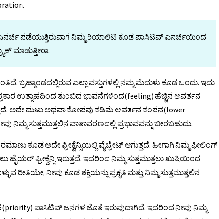
ration.
್ಜಿ ಪಡೆಯುತ್ತಿರುವಾಗ ನಿಮ್ಮ ರಿಯಾಲಿಟಿ ಕೂಡ ಪಾಸಿಟಿವ್ ಎನರ್ಜಿಯಿಂದ
ಯಾಕ್ ಮಾಡುತ್ತೀರಾ.
ಿದೆ. ಬ್ರಹ್ಮಾಂಡದಲ್ಲಿರುವ ಎಲ್ಲಾ ವಸ್ತುಗಳಲ್ಲಿ ನಮ್ಮ ಮೆದುಳು ಕೂಡ ಒಂದು. ಇದು
ರಕಾರ ಉತ್ಸಾಹದಿಂದ ತುಂಬಿದ ಭಾವನೆಗಳಿಂದ(feeling) ಹೆಚ್ಚಿನ ಆವರ್ತನ
ುತ್ತದೆ. ಅದೇ ದುಃಖ ಅಥವಾ ಕೋಪವು ಕಡಿಮೆ ಆವರ್ತನ ಕಂಪನ(lower
 ನೀವು ನಿಮ್ಮ ಸುತ್ತಮುತ್ತಲಿನ ವಾತಾವರಣದಲ್ಲಿ ಪ್ರಭಾವವನ್ನು ಬೀರಬಹುದು.
 ಕೂಡ ಅದೇ ಫ್ರೀಕ್ವೆನ್ಸಿಯಲ್ಲಿ ವೈಬ್ರೇಟ್ ಆಗುತ್ತದೆ. ಹೀಗಾಗಿ ನಿಮ್ಮ ಫೀಲಿಂಗ್
ುತ್ತಲು ಹೈಯರ್ ಫ್ರೀಕ್ವೆನ್ಸಿ ಇರುತ್ತದೆ. ಇದರಿಂದ ನಿಮ್ಮ ಸುತ್ತಮುತ್ತಲು ಖುಷಿಯಿಂದ
ಳ್ಳುವ ರೀತಿಯೇ, ನೀವು ಕೂಡ ಶಕ್ತಿಯನ್ನು ಪ್ರಕೃತಿ ಮತ್ತು ನಿಮ್ಮ ಸುತ್ತಮುತ್ತಲಿನ
್ಯತೆ(priority) ಪಾಸಿಟಿವ್ ಜನಗಳ ಜೊತೆ ಇರುವುದಾಗಿದೆ. ಇದರಿಂದ ನೀವು ನಿಮ್ಮ