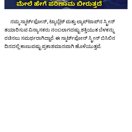
ನಮ್ಮ ಸ್ಮಾರ್ಟ್‌ಫೋನ್, ಟ್ಯಾಬ್ಲೆಟ್ ಮತ್ತು ಲ್ಯಾಪ್‌ಟಾಪ್‌ನ ಸ್ಕ್ರೀನ್
ತಯಾರಿಸುವ ವಿನ್ಯಾಸಕರು ನಂಬಲಾಗದಷ್ಟು ಶಕ್ತಿಯುತ ಬೆಳಕನ್ನು
ರಚಿಸಲು ಸಮರ್ಥರಾಗಿದ್ದಾರೆ. ಈ ಸ್ಮಾರ್ಟ್‌ಫೋನ್ ಸ್ಕ್ರೀನ್ ಬಿಸಿಲಿನ
ದಿನದಲ್ಲಿ ಕಾಣುವಷ್ಟು ಪ್ರಕಾಶಮಾನವಾಗಿ ಹೊಳೆಯುತ್ತವೆ.