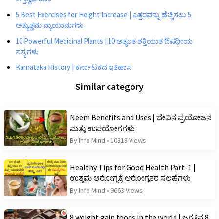
5 Best Exercises for Height Increase | ಎತ್ತರವನ್ನು ಹೆಚ್ಚಿಸಲು 5
ಅತ್ಯುತ್ತಮ ವ್ಯಾಯಾಮಗಳು
10 Powerful Medicinal Plants | 10 ಅತ್ಯಂತ ಶಕ್ತಿಯುತ ಔಷಧೀಯ
ಸಸ್ಯಗಳು
Karnataka History | ಕರ್ನಾಟಕದ ಇತಿಹಾಸ
Similar category
Neem Benefits and Uses | ಬೇವಿನ ಪ್ರಯೋಜನ
ಮತ್ತು ಉಪಯೋಗಗಳು
By Info Mind
•
10318 Views
Healthy Tips for Good Health Part-1 |
ಉತ್ತಮ ಆರೋಗ್ಯಕ್ಕೆ ಆರೋಗ್ಯಕರ ಸಲಹೆಗಳು
By Info Mind
•
9663 Views
8 weight gain foods in the world | ಜಗತ್ತಿನ 8