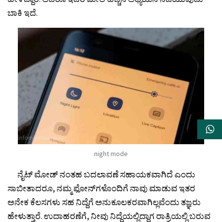
ಬಾಕಿ ಇದೆ.
night mode
ನೈಟ್ ಮೋಡ್ ನಂತಹ ಬದಲಾವಣೆ ಸಹಾಯಕವಾಗಿದೆ ಎಂದು
ಸಾಬೀತಾದರೂ, ನಮ್ಮ ಫೋನ್‍ಗಳೊಂದಿಗೆ ನಾವು ಮಾಡುವ ಇತರ
ಅನೇಕ ಕೆಲಸಗಳು ಸಹ ನಿದ್ದೆಗೆ ಅನುಕೂಲಕರವಾಗಿಲ್ಲವೆಂದು ತಜ್ಞರು
ಹೇಳುತ್ತಾರೆ. ಉದಾಹರಣೆಗೆ, ನೀವು ನಿದ್ದೆಯಲ್ಲಿದ್ದಾಗ ರಾತ್ರಿಯಲ್ಲಿ ಬರುವ