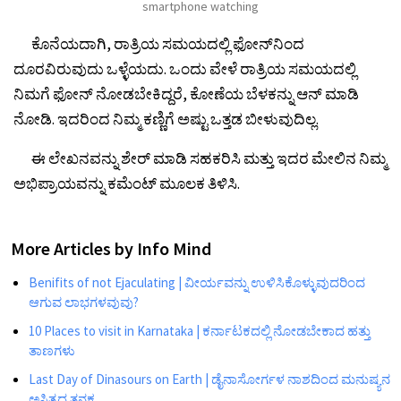
smartphone watching
ಕೊನೆಯದಾಗಿ, ರಾತ್ರಿಯ ಸಮಯದಲ್ಲಿ ಫೋನ್‍ನಿಂದ
ದೂರವಿರುವುದು ಒಳ್ಳೆಯದು. ಒಂದು ವೇಳೆ ರಾತ್ರಿಯ ಸಮಯದಲ್ಲಿ
ನಿಮಗೆ ಫೋನ್ ನೋಡಬೇಕಿದ್ದರೆ, ಕೋಣೆಯ ಬೆಳಕನ್ನು ಆನ್ ಮಾಡಿ
ನೋಡಿ. ಇದರಿಂದ ನಿಮ್ಮ ಕಣ್ಣಿಗೆ ಅಷ್ಟು ಒತ್ತಡ ಬೀಳುವುದಿಲ್ಲ.
ಈ ಲೇಖನವನ್ನು ಶೇರ್ ಮಾಡಿ ಸಹಕರಿಸಿ ಮತ್ತು ಇದರ ಮೇಲಿನ ನಿಮ್ಮ
ಅಭಿಪ್ರಾಯವನ್ನು ಕಮೆಂಟ್ ಮೂಲಕ ತಿಳಿಸಿ.
More Articles by
Info Mind
Benifits of not Ejaculating | ವೀರ್ಯವನ್ನು ಉಳಿಸಿಕೊಳ್ಳುವುದರಿಂದ
ಆಗುವ ಲಾಭಗಳವುವು?
10 Places to visit in Karnataka | ಕರ್ನಾಟಕದಲ್ಲಿ ನೋಡಬೇಕಾದ ಹತ್ತು
ತಾಣಗಳು
Last Day of Dinasours on Earth | ಡೈನಾಸೋರ್ಗಳ ನಾಶದಿಂದ ಮನುಷ್ಯನ
ಅಸ್ತಿತ್ವದ ತನಕ