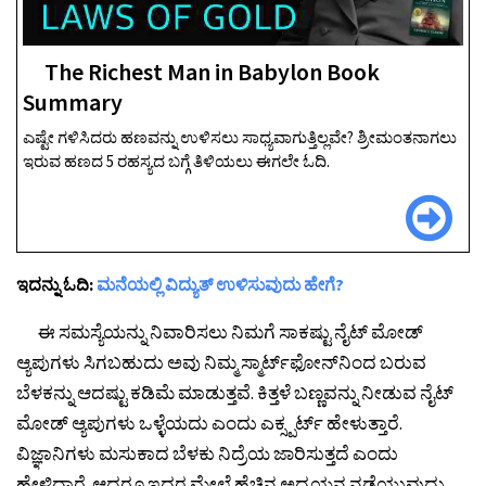
The Richest Man in Babylon Book
Summary
ಎಷ್ಟೇ ಗಳಿಸಿದರು ಹಣವನ್ನು ಉಳಿಸಲು ಸಾಧ್ಯವಾಗುತ್ತಿಲ್ಲವೇ? ಶ್ರೀಮಂತನಾಗಲು
ಇರುವ ಹಣದ 5 ರಹಸ್ಯದ ಬಗ್ಗೆ ತಿಳಿಯಲು ಈಗಲೇ ಓದಿ.
ಇದನ್ನು ಓದಿ:
ಮನೆಯಲ್ಲಿ ವಿದ್ಯುತ್ ಉಳಿಸುವುದು ಹೇಗೆ?
ಈ ಸಮಸ್ಯೆಯನ್ನು ನಿವಾರಿಸಲು ನಿಮಗೆ ಸಾಕಷ್ಟು ನೈಟ್ ಮೋಡ್
ಆ್ಯಪುಗಳು ಸಿಗಬಹುದು ಅವು ನಿಮ್ಮ ಸ್ಮಾರ್ಟ್‌ಫೋನ್‍ನಿಂದ ಬರುವ
ಬೆಳಕನ್ನು ಆದಷ್ಟು ಕಡಿಮೆ ಮಾಡುತ್ತವೆ. ಕಿತ್ತಳೆ ಬಣ್ಣವನ್ನು ನೀಡುವ ನೈಟ್
ಮೋಡ್ ಆ್ಯಪುಗಳು ಒಳ್ಳೆಯದು ಎಂದು ಎಕ್ಸ್ಪರ್ಟ್ ಹೇಳುತ್ತಾರೆ.
ವಿಜ್ಞಾನಿಗಳು ಮಸುಕಾದ ಬೆಳಕು ನಿದ್ರೆಯ ಜಾರಿಸುತ್ತದೆ ಎಂದು
ಹೇಳಿದ್ದಾರೆ. ಆದರೂ ಇದರ ಮೇಲೆ ಹೆಚ್ಚಿನ ಅಧ್ಯಯನ ನಡೆಯುವುದು