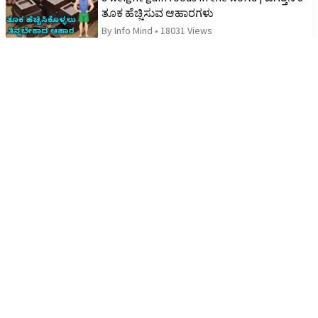
ತೂಕ ಹೆಚ್ಚಿಸುವ ಆಹಾರಗಳು
By Info Mind
•
18031 Views
Exercise to Improve your Eyes | ಕಣ್ಣಿನ ದೃಷ್ಟಿ
ಸುಧಾರಿಸುವ ಕಣ್ಣಿನ ವ್ಯಾಯಾಮಗಳು
By Info Mind
•
4726 Views
Is Your Brain Silently Dying? | ನಿಮ್ಮ ಮೆದುಳು
ಮೌನವಾಗಿ ಸಾಯುತ್ತಿದೆಯೇ?
By Info Mind
•
40 Views
18 Best Foods for Height Increase |
ಎತ್ತರವನ್ನು ಹೆಚ್ಚಿಸಲು 18 ಅತ್ಯುತ್ತಮ ಆಹಾರಗಳು
By Uday
•
29943 Views
Healthy Habits that Keep Diseases Away |
ರೋಗಗಳನ್ನು ತಪ್ಪಿಸಲು ಹತ್ತು ಆರೋಗ್ಯಕರ