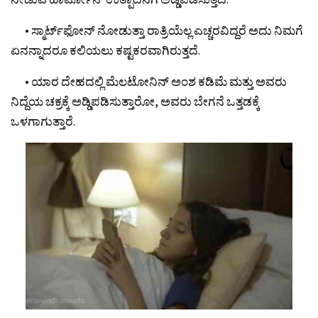
• ಸ್ಮಾರ್ಟ್‌ಫೋನ್‍ ನೋಡುತ್ತಾ ರಾತ್ರಿಯೆಲ್ಲ ಎಚ್ಚರವಿದ್ದರೆ ಅದು ನಿಮಗೆ
ಏನನ್ನಾದರೂ ಕಲಿಯಲು ಕಷ್ಟಕರವಾಗಿರುತ್ತದೆ.
• ಯಾರ ದೇಹದಲ್ಲಿ ಮೆಲಟೋನಿನ್ ಅಂಶ ಕಡಿಮೆ ಮತ್ತು ಅವರು
ನಿದ್ದೆಯ ಚಕ್ರಕ್ಕೆ ಅಡ್ಡಿಪಡಿಸುತ್ತಾರೋ, ಅವರು ಬೇಗನೆ ಒತ್ತಡಕ್ಕೆ
ಒಳಗಾಗುತ್ತಾರೆ.