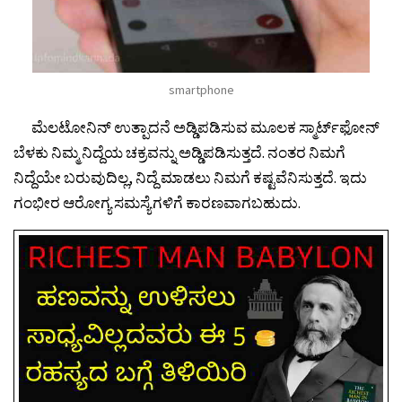
smartphone
ಮೆಲಟೋನಿನ್ ಉತ್ಪಾದನೆ ಅಡ್ಡಿಪಡಿಸುವ ಮೂಲಕ ಸ್ಮಾರ್ಟ್‌ಫೋನ್
ಬೆಳಕು ನಿಮ್ಮ ನಿದ್ದೆಯ ಚಕ್ರವನ್ನು ಅಡ್ಡಿಪಡಿಸುತ್ತದೆ. ನಂತರ ನಿಮಗೆ
ನಿದ್ದೆಯೇ ಬರುವುದಿಲ್ಲ, ನಿದ್ದೆ ಮಾಡಲು ನಿಮಗೆ ಕಷ್ಟವೆನಿಸುತ್ತದೆ. ಇದು
ಗಂಭೀರ ಆರೋಗ್ಯ ಸಮಸ್ಯೆಗಳಿಗೆ ಕಾರಣವಾಗಬಹುದು.