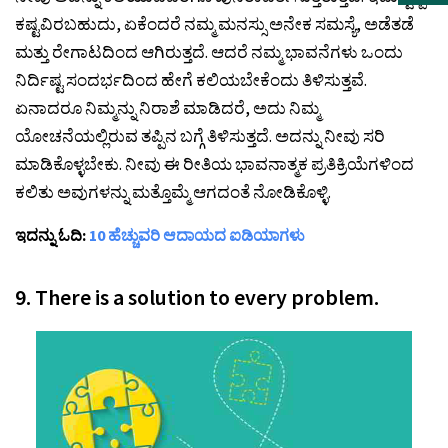
ಕಷ್ಟವಿರಬಹುದು, ಏಕೆಂದರೆ ನಮ್ಮ ಮನಸ್ಸು ಅನೇಕ ಸಮಸ್ಯೆ, ಅಡೆತಡೆ
ಮತ್ತು ರೇಗಾಟದಿಂದ ಆಗಿರುತ್ತದೆ. ಆದರೆ ನಮ್ಮ ಭಾವನೆಗಳು ಒಂದು
ನಿರ್ದಿಷ್ಟ ಸಂದರ್ಭದಿಂದ ಹೇಗೆ ಕಲಿಯಬೇಕೆಂದು ತಿಳಿಸುತ್ತವೆ.
ಏನಾದರೂ ನಿಮ್ಮನ್ನು ನಿರಾಶೆ ಮಾಡಿದರೆ, ಅದು ನಿಮ್ಮ
ಯೋಚನೆಯಲ್ಲಿರುವ ತಪ್ಪಿನ ಬಗ್ಗೆ ತಿಳಿಸುತ್ತದೆ. ಅದನ್ನು ನೀವು ಸರಿ
ಮಾಡಿಕೊಳ್ಳಬೇಕು. ನೀವು ಈ ರೀತಿಯ ಭಾವನಾತ್ಮಕ ಪ್ರತಿಕ್ರಿಯೆಗಳಿಂದ
ಕಲಿತು ಅವುಗಳನ್ನು ಮತ್ತೊಮ್ಮೆ ಆಗದಂತೆ ನೋಡಿಕೊಳ್ಳಿ.
ಇದನ್ನು ಓದಿ:
10 ಹೆಚ್ಚುವರಿ ಆದಾಯದ ಐಡಿಯಾಗಳು
9. There is a solution to every problem.