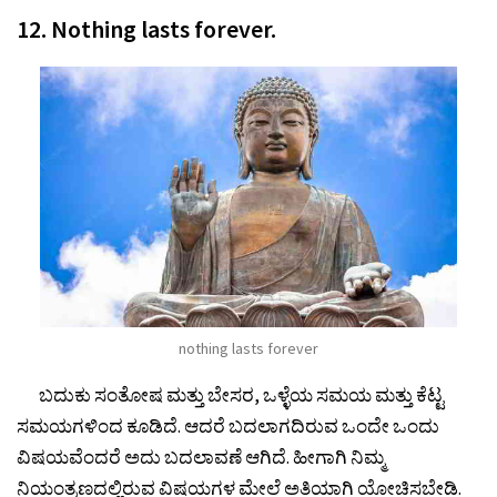
12. Nothing lasts forever.
nothing lasts forever
ಬದುಕು ಸಂತೋಷ ಮತ್ತು ಬೇಸರ, ಒಳ್ಳೆಯ ಸಮಯ ಮತ್ತು ಕೆಟ್ಟ
ಸಮಯಗಳಿಂದ ಕೂಡಿದೆ. ಆದರೆ ಬದಲಾಗದಿರುವ ಒಂದೇ ಒಂದು
ವಿಷಯವೆಂದರೆ ಅದು ಬದಲಾವಣೆ ಆಗಿದೆ. ಹೀಗಾಗಿ ನಿಮ್ಮ
ನಿಯಂತ್ರಣದಲ್ಲಿರುವ ವಿಷಯಗಳ ಮೇಲೆ ಅತಿಯಾಗಿ ಯೋಚಿಸಬೇಡಿ.