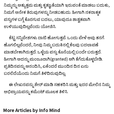
ನಿಮ್ಮನ್ನು ಅತ್ಯುತ್ತಮ ಮತ್ತು ಕೃತಜ್ಞತೆಯಾಗಿ ಇರುವಂತೆ ಮಾಡಲು ಬದುಕು,
ನಿಮಗೆ ಅನೇಕ ತಿರುವುಗಳನ್ನು ನೀಡಬಹುದು. ಹೀಗಾಗಿ ನಕರಾತ್ಮಕ
ವಸ್ತುಗಳ ಬಗ್ಗೆ ಕೊರಗುವ ಬದಲು, ಯಾವುದೂ ಶಾಶ್ವತವಾಗಿ
ಉಳಿಯುವುದಿಲ್ಲವೆಂದು ಯೋಚಿಸಿ.
ಕೆಟ್ಟ ಸನ್ನಿವೇಶಗಳು ದಾಟಿ ಹೋಗುತ್ತವೆ. ಒಂದು ವೇಳೆ ಅವು ತನಗೆ
ಹೊಗಲಿಲ್ಲವೆಂದರೆ, ನೀವು ನಿಮ್ಮ ಬದುಕಿನಲ್ಲಿ ಕೆಲವು ಬದಲಾವಣೆ
ಮಾಡಬೇಕಾಗಿರುತ್ತದೆ. ಒಳ್ಳೆಯ ವಸ್ತು ಕೊನೆಯಲ್ಲಿ ಬಂದೇ ಬರುತ್ತದೆ.
ಹೀಗಾಗಿ ಅದನ್ನು ಮಂಜೂರಾಗಿ(granted) ಆಗಿ ತೆಗೆದುಕೊಳ್ಳಬೇಡಿ.
ಪ್ರತಿದಿನವನ್ನು ಆನಂದಿಸಿ, ಏಕೆಂದರೆ ಮುಂದಿನ ದಿನ ಏನು
ಬರಲಿದೆಯೆಂದು ನಿಮಗೆ ತಿಳಿದಿರುವುದಿಲ್ಲ.
ಈ ಲೇಖನವನ್ನು ಶೇರ್ ಮಾಡಿ ಸಹಕರಿಸಿ ಮತ್ತು ಇದರ ಮೇಲಿನ ನಿಮ್ಮ
ಅಭಿಪ್ರಾಯವನ್ನು ಕಮೆಂಟ್ ಮೂಲಕ ತಿಳಿಸಿ.
More Articles by
Info Mind