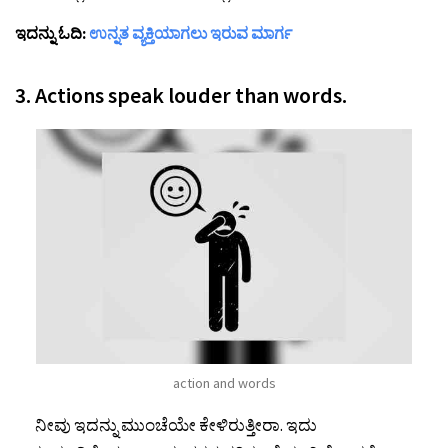
ಇದನ್ನು ಓದಿ:
ಉನ್ನತ ವ್ಯಕ್ತಿಯಾಗಲು ಇರುವ ಮಾರ್ಗ
3. Actions speak louder than words.
action and words
ನೀವು ಇದನ್ನು ಮುಂಚೆಯೇ ಕೇಳಿರುತ್ತೀರಾ. ಇದು