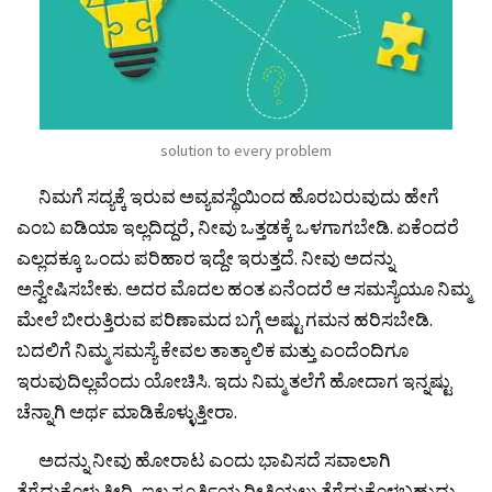
solution to every problem
ನಿಮಗೆ ಸದ್ಯಕ್ಕೆ ಇರುವ ಅವ್ಯವಸ್ಥೆಯಿಂದ ಹೊರಬರುವುದು ಹೇಗೆ
ಎಂಬ ಐಡಿಯಾ ಇಲ್ಲದಿದ್ದರೆ, ನೀವು ಒತ್ತಡಕ್ಕೆ ಒಳಗಾಗಬೇಡಿ. ಏಕೆಂದರೆ
ಎಲ್ಲದಕ್ಕೂ ಒಂದು ಪರಿಹಾರ ಇದ್ದೇ ಇರುತ್ತದೆ. ನೀವು ಅದನ್ನು
ಅನ್ವೇಷಿಸಬೇಕು. ಅದರ ಮೊದಲ ಹಂತ ಏನೆಂದರೆ ಆ ಸಮಸ್ಯೆಯೂ ನಿಮ್ಮ
ಮೇಲೆ ಬೀರುತ್ತಿರುವ ಪರಿಣಾಮದ ಬಗ್ಗೆ ಅಷ್ಟು ಗಮನ ಹರಿಸಬೇಡಿ.
ಬದಲಿಗೆ ನಿಮ್ಮ ಸಮಸ್ಯೆ ಕೇವಲ ತಾತ್ಕಾಲಿಕ ಮತ್ತು ಎಂದೆಂದಿಗೂ
ಇರುವುದಿಲ್ಲವೆಂದು ಯೋಚಿಸಿ. ಇದು ನಿಮ್ಮ ತಲೆಗೆ ಹೋದಾಗ ಇನ್ನಷ್ಟು
ಚೆನ್ನಾಗಿ ಅರ್ಥ ಮಾಡಿಕೊಳ್ಳುತ್ತೀರಾ.
ಅದನ್ನು ನೀವು ಹೋರಾಟ ಎಂದು ಭಾವಿಸದೆ ಸವಾಲಾಗಿ
ತೆಗೆದುಕೊಳ್ಳುತ್ತೀರಿ, ಇಲ್ಲ ಸ್ಫೂರ್ತಿಯ ರೀತಿಯಲು ತೆಗೆದುಕೊಳ್ಳಬಹುದು.