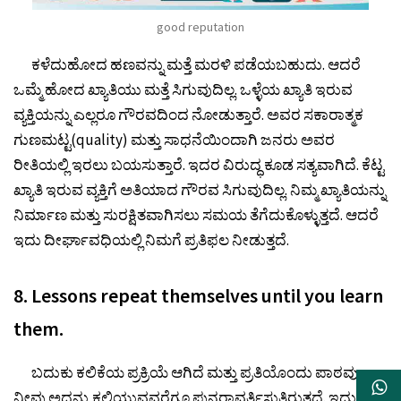
good reputation
ಕಳೆದುಹೋದ ಹಣವನ್ನು ಮತ್ತೆ ಮರಳಿ ಪಡೆಯಬಹುದು. ಆದರೆ
ಒಮ್ಮೆ ಹೋದ ಖ್ಯಾತಿಯು ಮತ್ತೆ ಸಿಗುವುದಿಲ್ಲ. ಒಳ್ಳೆಯ ಖ್ಯಾತಿ ಇರುವ
ವ್ಯಕ್ತಿಯನ್ನು ಎಲ್ಲರೂ ಗೌರವದಿಂದ ನೋಡುತ್ತಾರೆ. ಅವರ ಸಕಾರಾತ್ಮಕ
ಗುಣಮಟ್ಟ(quality) ಮತ್ತು ಸಾಧನೆಯಿಂದಾಗಿ ಜನರು ಅವರ
ರೀತಿಯಲ್ಲಿ ಇರಲು ಬಯಸುತ್ತಾರೆ. ಇದರ ವಿರುದ್ಧ ಕೂಡ ಸತ್ಯವಾಗಿದೆ. ಕೆಟ್ಟ
ಖ್ಯಾತಿ ಇರುವ ವ್ಯಕ್ತಿಗೆ ಅತಿಯಾದ ಗೌರವ ಸಿಗುವುದಿಲ್ಲ. ನಿಮ್ಮ ಖ್ಯಾತಿಯನ್ನು
ನಿರ್ಮಾಣ ಮತ್ತು ಸುರಕ್ಷಿತವಾಗಿಸಲು ಸಮಯ ತೆಗೆದುಕೊಳ್ಳುತ್ತದೆ. ಆದರೆ
ಇದು ದೀರ್ಘಾವಧಿಯಲ್ಲಿ ನಿಮಗೆ ಪ್ರತಿಫಲ ನೀಡುತ್ತದೆ.
8. Lessons repeat themselves until you learn
them.
ಬದುಕು ಕಲಿಕೆಯ ಪ್ರಕ್ರಿಯೆ ಆಗಿದೆ ಮತ್ತು ಪ್ರತಿಯೊಂದು ಪಾಠವು
ನೀವು ಅದನ್ನು ಕಲಿಯುವವರೆಗೂ ಪುನರಾವರ್ತಿಸುತ್ತಿರುತ್ತದೆ. ಇದು ಸ್ವಲ್ಪ