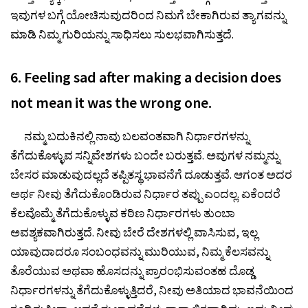
ಇವುಗಳ ಬಗ್ಗೆ ಯೋಚಿಸುವುದರಿಂದ ನಿಮಗೆ ಬೇಕಾಗಿರುವ ತ್ಯಾಗವನ್ನು
ಮಾಡಿ ನಿಮ್ಮ ಗುರಿಯನ್ನು ಸಾಧಿಸಲು ಸುಲಭವಾಗಿಸುತ್ತದೆ.
6. Feeling sad after making a decision does
not mean it was the wrong one.
ನಮ್ಮ ಬದುಕಿನಲ್ಲಿ ನಾವು ಬಲವಂತವಾಗಿ ನಿರ್ಧಾರಗಳನ್ನು
ತೆಗೆದುಕೊಳ್ಳುವ ಸನ್ನಿವೇಶಗಳು ಬಂದೇ ಬರುತ್ತವೆ. ಅವುಗಳ ನಮ್ಮನ್ನು
ಬೇಸರ ಮಾಡುವುದಲ್ಲದೆ ತಪ್ಪಿತಸ್ಥ ಭಾವನೆಗೆ ದೂಡುತ್ತವೆ. ಆಗಂತ ಅದರ
ಅರ್ಥ ನೀವು ತೆಗೆದುಕೊಂಡಿರುವ ನಿರ್ಧಾರ ತಪ್ಪು ಎಂದಲ್ಲ. ಏಕೆಂದರೆ
ಕೆಲವೊಮ್ಮೆ ತೆಗೆದುಕೊಳ್ಳುವ ಕಠಿಣ ನಿರ್ಧಾರಗಳು ತುಂಬಾ
ಅವಶ್ಯಕವಾಗಿರುತ್ತದೆ. ನೀವು ಬೇರೆ ದೇಶಗಳಲ್ಲಿ ವಾಸಿಸುವ, ಇಲ್ಲ
ಯಾವುದಾದರೂ ಸಂಬಂಧವನ್ನು ಮುರಿಯುವ, ನಿಮ್ಮ ಕೆಲಸವನ್ನು
ತೊರೆಯುವ ಅಥವಾ ಹೊಸದನ್ನು ಪ್ರಾರಂಭಿಸುವಂತಹ ದೊಡ್ಡ
ನಿರ್ಧಾರಗಳನ್ನು ತೆಗೆದುಕೊಳ್ಳುತ್ತಿದರೆ, ನೀವು ಅತಿಯಾದ ಭಾವನೆಯಿಂದ