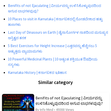
Benifits of not Ejaculating | ವೀರ್ಯವನ್ನು ಉಳಿಸಿಕೊಳ್ಳುವುದರಿಂದ
ಆಗುವ ಲಾಭಗಳವುವು?
10 Places to visit in Karnataka | ಕರ್ನಾಟಕದಲ್ಲಿ ನೋಡಬೇಕಾದ ಹತ್ತು
ತಾಣಗಳು
Last Day of Dinasours on Earth | ಡೈನಾಸೋರ್ಗಳ ನಾಶದಿಂದ ಮನುಷ್ಯನ
ಅಸ್ತಿತ್ವದ ತನಕ
5 Best Exercises for Height Increase | ಎತ್ತರವನ್ನು ಹೆಚ್ಚಿಸಲು 5
ಅತ್ಯುತ್ತಮ ವ್ಯಾಯಾಮಗಳು
10 Powerful Medicinal Plants | 10 ಅತ್ಯಂತ ಶಕ್ತಿಯುತ ಔಷಧೀಯ
ಸಸ್ಯಗಳು
Karnataka History | ಕರ್ನಾಟಕದ ಇತಿಹಾಸ
Similar category
Benifits of not Ejaculating | ವೀರ್ಯವನ್ನು
ಉಳಿಸಿಕೊಳ್ಳುವುದರಿಂದ ಆಗುವ ಲಾಭಗಳವುವು?
By Info Mind
•
49388 Views