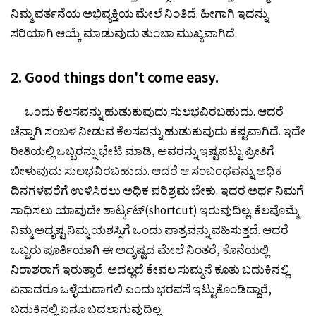
ನಿಮ್ಮ ವರ್ತನೆಯ ಅಭಿವ್ಯಕ್ತಿಯ ಮೇಲೆ ನಿಂತಿದೆ. ಹೀಗಾಗಿ ಇದನ್ನು
ಸರಿಯಾಗಿ ಆಯ್ಕೆ ಮಾಡುವುದು ತುಂಬಾ ಮುಖ್ಯವಾಗಿದೆ.
2. Good things don't come easy.
ಒಂದು ಕೆಲಸವನ್ನು ಹುಡುಕುವುದು ಸುಲಭವಿರಬಹುದು. ಆದರೆ
ಚೆನ್ನಾಗಿ ಸಂಬಳ ನೀಡುವ ಕೆಲಸವನ್ನು ಹುಡುಕುವುದು ಕಷ್ಟವಾಗಿದೆ. ಇದೇ
ರೀತಿಯಲ್ಲಿ ಒಬ್ಬರನ್ನು ಭೇಟಿ ಮಾಡಿ, ಅವರನ್ನು ಇಷ್ಟಪಟ್ಟು ಪ್ರೀತಿಗೆ
ಬೀಳುವುದು ಸುಲಭವಿರಬಹುದು. ಆದರೆ ಆ ಸಂಬಂಧವನ್ನು ಅಧಿಕ
ದಿನಗಳವರೆಗೆ ಉಳಿಸಿರಲು ಅಧಿಕ ಪರಿಶ್ರಮ ಬೇಕು. ಇದರ ಅರ್ಥ ನಿಮಗೆ
ಸಾಧಿಸಲು ಯಾವುದೇ ಶಾರ್ಟ್ಕಟ್(shortcut) ಇರುವುದಿಲ್ಲ. ಕೆಲವೊಮ್ಮೆ
ನಿಮ್ಮ ಅದೃಷ್ಟ ನಿಮ್ಮ ಯಶಸ್ಸಿಗೆ ಒಂದು ಪಾತ್ರವನ್ನು ವಹಿಸುತ್ತದೆ. ಆದರೆ
ಒಬ್ಬರು ಪೂರ್ತಿಯಾಗಿ ಈ ಅದೃಷ್ಟದ ಮೇಲೆ ನಿಂತರೆ, ಕೊನೆಯಲ್ಲಿ
ನಿರಾಶರಾಗೆ ಇರುತ್ತಾರೆ. ಅದಲ್ಲದೆ ಕೇವಲ ಸುಮ್ಮನೆ ಕೂತು ಬದುಕಿನಲ್ಲಿ
ಏನಾದರೂ ಒಳ್ಳೆಯದಾಗಲಿ ಎಂದು ಭರವಸೆ ಇಟ್ಟುಕೊಂಡಿದ್ದಾರೆ,
ಬದುಕಿನಲ್ಲಿ ಏನೂ ಬದಲಾಗುವುದಿಲ್ಲ.