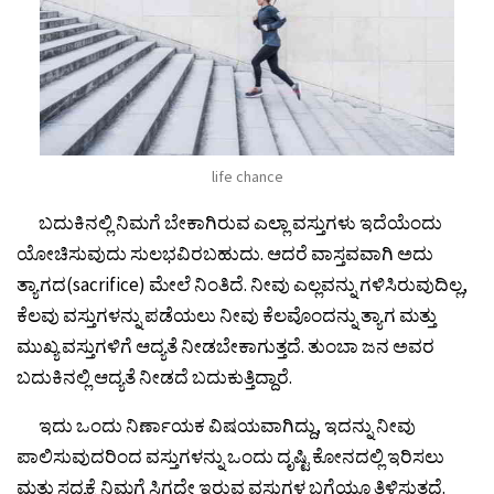
life chance
ಬದುಕಿನಲ್ಲಿ ನಿಮಗೆ ಬೇಕಾಗಿರುವ ಎಲ್ಲಾ ವಸ್ತುಗಳು ಇದೆಯೆಂದು
ಯೋಚಿಸುವುದು ಸುಲಭವಿರಬಹುದು. ಆದರೆ ವಾಸ್ತವವಾಗಿ ಅದು
ತ್ಯಾಗದ(sacrifice) ಮೇಲೆ ನಿಂತಿದೆ. ನೀವು ಎಲ್ಲವನ್ನು ಗಳಿಸಿರುವುದಿಲ್ಲ,
ಕೆಲವು ವಸ್ತುಗಳನ್ನು ಪಡೆಯಲು ನೀವು ಕೆಲವೊಂದನ್ನು ತ್ಯಾಗ ಮತ್ತು
ಮುಖ್ಯ ವಸ್ತುಗಳಿಗೆ ಆದ್ಯತೆ ನೀಡಬೇಕಾಗುತ್ತದೆ. ತುಂಬಾ ಜನ ಅವರ
ಬದುಕಿನಲ್ಲಿ ಆದ್ಯತೆ ನೀಡದೆ ಬದುಕುತ್ತಿದ್ದಾರೆ.
ಇದು ಒಂದು ನಿರ್ಣಾಯಕ ವಿಷಯವಾಗಿದ್ದು, ಇದನ್ನು ನೀವು
ಪಾಲಿಸುವುದರಿಂದ ವಸ್ತುಗಳನ್ನು ಒಂದು ದೃಷ್ಟಿ ಕೋನದಲ್ಲಿ ಇರಿಸಲು
ಮತ್ತು ಸದ್ಯಕ್ಕೆ ನಿಮಗೆ ಸಿಗದೇ ಇರುವ ವಸ್ತುಗಳ ಬಗ್ಗೆಯೂ ತಿಳಿಸುತ್ತದೆ.