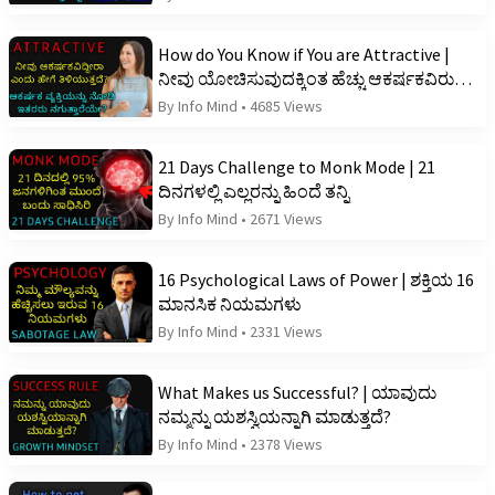
How do You Know if You are Attractive |
ನೀವು ಯೋಚಿಸುವುದಕ್ಕಿಂತ ಹೆಚ್ಚು ಆಕರ್ಷಕವಿರುವ
13 ರಹಸ್ಯ ಚಿಹ್ನೆಗಳು
By Info Mind
•
4685 Views
21 Days Challenge to Monk Mode | 21
ದಿನಗಳಲ್ಲಿ ಎಲ್ಲರನ್ನು ಹಿಂದೆ ತನ್ನಿ
By Info Mind
•
2671 Views
16 Psychological Laws of Power | ಶಕ್ತಿಯ 16
ಮಾನಸಿಕ ನಿಯಮಗಳು
By Info Mind
•
2331 Views
What Makes us Successful? | ಯಾವುದು
ನಮ್ಮನ್ನು ಯಶಸ್ವಿಯನ್ನಾಗಿ ಮಾಡುತ್ತದೆ?
By Info Mind
•
2378 Views