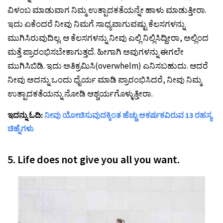
ವಿಳಂಬ ಮಾಡುವಾಗ ನಿಮ್ಮ ಉತ್ಪಾದಕತೆಯನ್ನೇ ಹಾಳು ಮಾಡುತ್ತೀರಾ.
ಇದು ಏಕೆಂದರೆ ನೀವು ನಿಮಗೆ ಸಾಧ್ಯವಾಗುವಷ್ಟು ಕೆಲಸಗಳನ್ನು
ಮುಗಿಸಿರುವುದಿಲ್ಲ. ಆ ಕೆಲಸಗಳನ್ನು ನೀವು ಎಲ್ಲಿ ನಿಲ್ಲಿಸಿದ್ದೀರಾ, ಅಲ್ಲಿಂದ
ಮತ್ತೆ ಪ್ರಾರಂಭಿಸಬೇಕಾಗುತ್ತದೆ. ಹೀಗಾಗಿ ಅವುಗಳನ್ನು ಈಗಲೇ
ಮುಗಿಸಿಬಿಡಿ. ಇದು ಅತಿಕ್ರಮಿಸಿ(overwhelm) ಎನಿಸಬಹುದು. ಆದರೆ
ನೀವು ಅದನ್ನು ಒಂದು ಧೈರ್ಯ ಮಾಡಿ ಪ್ರಾರಂಭಿಸಿದರೆ, ನೀವು ನಿಮ್ಮ
ಉತ್ಪಾದಕತೆಯನ್ನು ನೋಡಿ ಆಶ್ಚರ್ಯಗೊಳ್ಳುತ್ತೀರಾ.
ಇದನ್ನು ಓದಿ:
ನೀವು ಯೋಚಿಸುವುದಕ್ಕಿಂತ ಹೆಚ್ಚು ಆಕರ್ಷಕವಿರುವ 13 ರಹಸ್ಯ
ಚಿಹ್ನೆಗಳು
5. Life does not give you all you want.