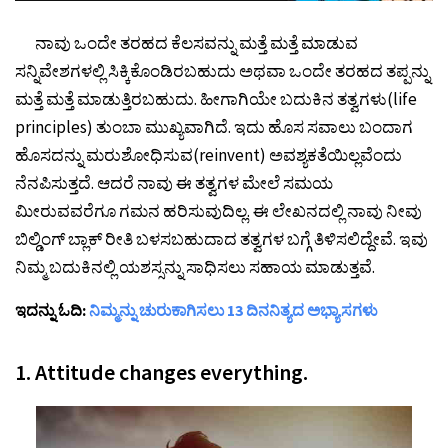
ನಾವು ಒಂದೇ ತರಹದ ಕೆಲಸವನ್ನು ಮತ್ತೆ ಮತ್ತೆ ಮಾಡುವ
ಸನ್ನಿವೇಶಗಳಲ್ಲಿ ಸಿಕ್ಕಿಕೊಂಡಿರಬಹುದು ಅಥವಾ ಒಂದೇ ತರಹದ ತಪ್ಪನ್ನು
ಮತ್ತೆ ಮತ್ತೆ ಮಾಡುತ್ತಿರಬಹುದು. ಹೀಗಾಗಿಯೇ ಬದುಕಿನ ತತ್ವಗಳು(life
principles) ತುಂಬಾ ಮುಖ್ಯವಾಗಿದೆ. ಇದು ಹೊಸ ಸವಾಲು ಬಂದಾಗ
ಹೊಸದನ್ನು ಮರುಶೋಧಿಸುವ(reinvent) ಅವಶ್ಯಕತೆಯಿಲ್ಲವೆಂದು
ನೆನಪಿಸುತ್ತದೆ. ಆದರೆ ನಾವು ಈ ತತ್ವಗಳ ಮೇಲೆ ಸಮಯ
ಮೀರುವವರೆಗೂ ಗಮನ ಹರಿಸುವುದಿಲ್ಲ. ಈ ಲೇಖನದಲ್ಲಿ ನಾವು ನೀವು
ಬಿಲ್ಡಿಂಗ್ ಬ್ಲಾಕ್ ರೀತಿ ಬಳಸಬಹುದಾದ ತತ್ವಗಳ ಬಗ್ಗೆ ತಿಳಿಸಲಿದ್ದೇವೆ. ಇವು
ನಿಮ್ಮ ಬದುಕಿನಲ್ಲಿ ಯಶಸ್ಸನ್ನು ಸಾಧಿಸಲು ಸಹಾಯ ಮಾಡುತ್ತವೆ.
ಇದನ್ನು ಓದಿ:
ನಿಮ್ಮನ್ನು ಚುರುಕಾಗಿಸಲು 13 ದಿನನಿತ್ಯದ ಅಭ್ಯಾಸಗಳು
1. Attitude changes everything.