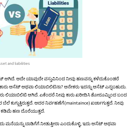
sset and liabilities
ೆಟ್ ಆಗಿದೆ. ಅದೇ ಯಾವುದೇ ವಸ್ತುವಿನಿಂದ ನೀವು ಹಣವನ್ನು ಕಳೆದುಕೊಂಡರೆ
ಕಾರು ಅಸೆಟ್ ಅಥವಾ ಲಿಯಾಬಿಲಿಟಿನಾ? ಅನೇಕರು ಇದನ್ನು ಅಸೆಟ್ ಎನ್ನಬಹುದು.
ಾರು ಲಿಯಾಬಿಲಿಟಿ ಆಗಿದೆ. ಏಕೆಂದರೆ ನೀವು ಕಾರು ಖರೀದಿಸಿ ಶೋರೂಮ್ನಿಂದ ಬಂದ
ರ ಬೆಲೆ ಕುಗ್ಗುತ್ತಿರುತ್ತದೆ. ಅದರ ನಿರ್ವಹಣೆಗೆ(maintaince) ಖರ್ಚಾಗುತ್ತದೆ. ನೀವು
 ಕಡಿಮೆ ಹಣ ದೊರೆಯುತ್ತದೆ.
ು ಮನೆಯನ್ನು ಬಾಡಿಗೆಗೆ ನೀಡುತ್ತೀರಾ ಎಂದುಕೊಳ್ಳಿ, ಇದು ಅಸೆಟ್ ಅಥವಾ