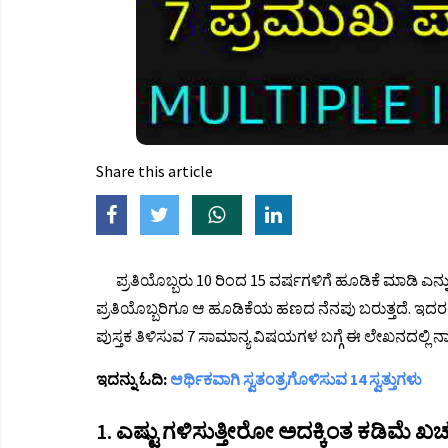
Share this article
ಪ್ರತಿಯೊಬ್ಬರು 10 ರಿಂದ 15 ವರ್ಷಗಳಿಗೆ ಹೂಡಿಕೆ ಮಾಡಿ ಎನ್ನ
ಪ್ರತಿಯೊಬ್ಬರಿಗೂ ಆ ಹೂಡಿಕೆಯ ಹಣದ ನೆನಪು ಬರುತ್ತದೆ. ಇದರಲ್
ಪುಸ್ತಕ ತಿಳಿಸುವ 7 ಸಾಮಾನ್ಯ ವಿಷಯಗಳ ಬಗ್ಗೆ ಈ ಲೇಖನದಲ್ಲಿ ನಾವು
ಇದನ್ನು ಓದಿ:
ಆರ್ಥಿಕವಾಗಿ ಸ್ವತಂತ್ರಗೊಳಿಸುವ 14 ಸ್ವತ್ತುಗಳು
1. ಎಷ್ಟು ಗಳಿಸುತ್ತೀರೋ ಅದಕ್ಕಿಂತ ಕಡಿಮೆ ಖರ