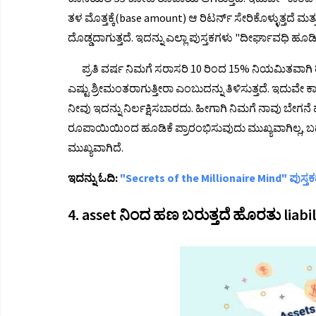
ತಳ ಮೊತ್ತಕ್ಕೆ(base amount) ಆ ರಿಟರ್ನ್ ಸೇರಿಕೊಳ್ಳುತ್ತದೆ ಮತ್
ದೊಡ್ಡದಾಗುತ್ತದೆ. ಇದನ್ನು ಎಲ್ಲಾ ಪುಸ್ತಕಗಳು "ದೀರ್ಘಾವಧಿ ಹೂಡಿ
ಪ್ರತಿ ವರ್ಷ ನಿಮಗೆ ಸರಾಸರಿ 10 ರಿಂದ 15% ನಿಯಮಿತವಾಗಿ ರ
ಎಷ್ಟು ಶ್ರೀಮಂತರಾಗುತ್ತೀರಾ ಎಂಬುದನ್ನು ತಿಳಿಸುತ್ತದೆ. ಇದುವೇ ಕಾಂ
ನೀವು ಇದನ್ನು ನಿರ್ಲಕ್ಷಿಸಬಾರದು. ಹೀಗಾಗಿ ನಿಮಗೆ ನಾವು ಬೇಗನೆ
ರೂಪಾಯಿಯಿಂದ ಹೂಡಿಕೆ ಪ್ರಾರಂಭಿಸುವುದು ಮುಖ್ಯವಾಗಿಲ್ಲ, 
ಮುಖ್ಯವಾಗಿದೆ.
ಇದನ್ನು ಓದಿ:
"Secrets of the Millionaire Mind" ಪುಸ್
4. asset ನಿಂದ ಹಣ ಬರುತ್ತದೆ ಹೊರತು liabil