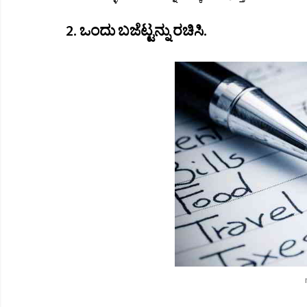
2. ಒಂದು ಬಜೆಟ್ಟನ್ನು ರಚಿಸಿ.