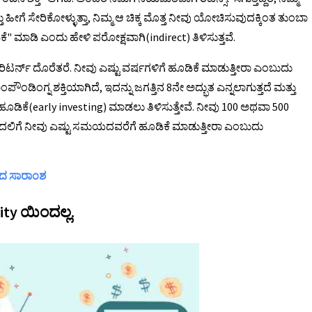
ತು ಹೀಗೆ ಸೇರಿಕೋಳ್ಳುತ್ತಾ, ನಿಮ್ಮ ಆ ಚಿಕ್ಕ ಮೊತ್ತ ನೀವು ಯೋಚಿಸುವುದಕ್ಕಿಂತ ತುಂಬಾ
ಕೆ" ಮಾಡಿ ಎಂದು ಹೇಳಿ ಪರೋಕ್ಷವಾಗಿ(indirect) ತಿಳಿಸುತ್ತವೆ.
ಿಟರ್ನ್ ದೊರೆತರೆ. ನೀವು ಎಷ್ಟು ವರ್ಷಗಳಿಗೆ ಹೂಡಿಕೆ ಮಾಡುತ್ತೀರಾ ಎಂಬುದು
ಪೌಂಡಿಂಗ್ನ ಶಕ್ತಿಯಾಗಿದೆ, ಇದನ್ನು ಜಗತ್ತಿನ 8ನೇ ಅದ್ಭುತ ಎನ್ನಲಾಗುತ್ತದೆ ಮತ್ತು
 ಹೂಡಿಕೆ(early investing) ಮಾಡಲು ತಿಳಿಸುತ್ತೇವೆ. ನೀವು 100 ಅಥವಾ 500
ಬದಲಿಗೆ ನೀವು ಎಷ್ಟು ಸಮಯದವರೆಗೆ ಹೂಡಿಕೆ ಮಾಡುತ್ತೀರಾ ಎಂಬುದು
ತಕದ ಸಾರಾಂಶ
ity ಯಿಂದಲ್ಲ.