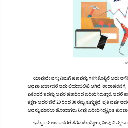
a
ಯಾವುದೇ ವಸ್ತು ನಿಮಗೆ ಹಣವನ್ನು ಗಳಿಸಿಕೊಟ್ಟರೆ ಅದು ಅಸ
ಅಥವಾ ಖರ್ಚಾದರೆ ಅದು ಲಿಯಾಬಿಲಿಟಿ ಆಗಿದೆ. ಉದಾಹರಣೆಗೆ, 
ಏಕೆಂದರೆ ಇದನ್ನು ಅವರ ಹಣದಿಂದ ಖರೀದಿಸಿರುತ್ತಾರೆ. ಆದರೆ ಕ
ತಕ್ಷಣ ಅದರ ಬೆಲೆ 20 ರಿಂದ 30 ರಷ್ಟು ಕುಗ್ಗುತ್ತದೆ. ಪ್ರತಿ ವರ್ಷ ಅದ
ಅದನ್ನು ಮಾರಲು ಹೋದಾಗಲು ನೀವು ಖರೀದಿಸಿದ್ದಕ್ಕಿಂತ ತುಂಬಾ
ಇನ್ನೊಂದು ಉದಾಹರಣೆ ತೆಗೆದುಕೊಳ್ಳೋಣ, ನೀವು ನಿಮ್ಮ ಒಂದ