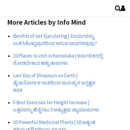
More Articles by
Info Mind
Benifits of not Ejaculating | ವೀರ್ಯವನ್ನು
ಉಳಿಸಿಕೊಳ್ಳುವುದರಿಂದ ಆಗುವ ಲಾಭಗಳವುವು?
10 Places to visit in Karnataka | ಕರ್ನಾಟಕದಲ್ಲಿ
ನೋಡಬೇಕಾದ ಹತ್ತು ತಾಣಗಳು
Last Day of Dinasours on Earth |
ಡೈನಾಸೋರ್ಗಳ ನಾಶದಿಂದ ಮನುಷ್ಯನ ಅಸ್ತಿತ್ವದ
ತನಕ
5 Best Exercises for Height Increase |
ಎತ್ತರವನ್ನು ಹೆಚ್ಚಿಸಲು 5 ಅತ್ಯುತ್ತಮ ವ್ಯಾಯಾಮಗಳು
10 Powerful Medicinal Plants | 10 ಅತ್ಯಂತ
ಶಕ್ತಿಯುತ ಔಷಧೀಯ ಸಸ್ಯಗಳು