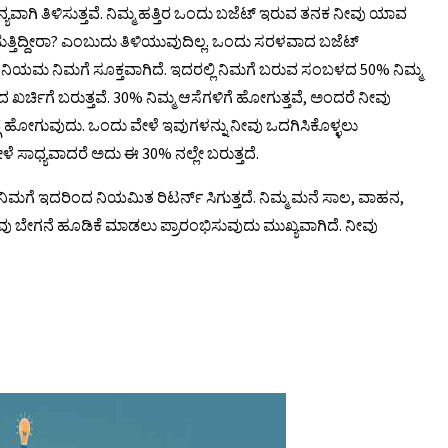
ಯವಾಗಿ ತಿಳಿಸುತ್ತವೆ. ನಿಮ್ಮ ಹತ್ತಿರ ಒಂದು ಬಜೆಟ್ ಇರುವ ತನಕ ನೀವು ಯಾವ
ಾಡುತ್ತಿದ್ದೀರಾ? ಎಂಬುದು ತಿಳಿಯುವುದಿಲ್ಲ. ಒಂದು ಸರಳವಾದ ಬಜೆಟ್
20 ನಿಯಮ ನಿಮಗೆ ಸೂಕ್ತವಾಗಿದೆ. ಇದರಲ್ಲಿ ನಿಮಗೆ ಬರುವ ಸಂಬಳದ 50% ನಿಮ್ಮ
ರ್ಚಿಗೆ ಬರುತ್ತವೆ. 30% ನಿಮ್ಮ ಆಸೆಗಳಿಗೆ ಹೋಗುತ್ತವೆ, ಅಂದರೆ ನೀವು
ಲಬ್ಗೆ ಹೋಗುವುದು. ಒಂದು ವೇಳೆ ಇವುಗಳನ್ನು ನೀವು ಒದಗಿಸಿಕೊಳ್ಳಲು
ೆ ಸಾಧ್ಯವಾದರೆ ಅದು ಈ 30% ನಲ್ಲೇ ಬರುತ್ತದೆ.
ಿ. ನಿಮಗೆ ಇದರಿಂದ ನಿಯಮಿತ ರಿಟರ್ನ್ ಸಿಗುತ್ತದೆ. ನಿಮ್ಮ ಮನೆ ಸಾಲ, ವಾಹನ,
, ನೀವು ಬೇಗನೆ ಹೂಡಿಕೆ ಮಾಡಲು ಪ್ರಾರಂಭಿಸುವುದು ಮುಖ್ಯವಾಗಿದೆ. ನೀವು