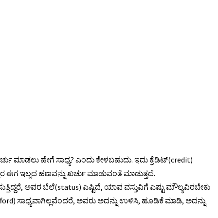
ರ್ಚು ಮಾಡಲು ಹೇಗೆ ಸಾಧ್ಯ? ಎಂದು ಕೇಳಬಹುದು. ಇದು ಕ್ರೆಡಿಟ್(credit)
ಹತ್ತಿರ ಈಗ ಇಲ್ಲದ ಹಣವನ್ನು ಖರ್ಚು ಮಾಡುವಂತೆ ಮಾಡುತ್ತದೆ.
ತಿದ್ದರೆ, ಅವರ ಬೆಲೆ(status) ಎಷ್ಟಿದೆ, ಯಾವ ವಸ್ತುವಿಗೆ ಎಷ್ಟು ಮೌಲ್ಯವಿರಬೇಕು
fford) ಸಾಧ್ಯವಾಗಿಲ್ಲವೆಂದರೆ, ಅವರು ಅದನ್ನು ಉಳಿಸಿ, ಹೂಡಿಕೆ ಮಾಡಿ, ಅದನ್ನು