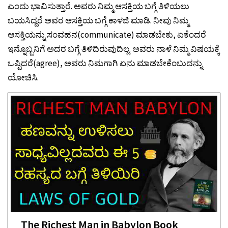
ಎಂದು ಭಾವಿಸುತ್ತಾರೆ. ಅವರು ನಿಮ್ಮ ಆಸಕ್ತಿಯ ಬಗ್ಗೆ ತಿಳಿಯಲು
ಬಯಸಿದ್ದರೆ ಅವರ ಆಸಕ್ತಿಯ ಬಗ್ಗೆ ಕಾಳಜಿ ಮಾಡಿ. ನೀವು ನಿಮ್ಮ
ಆಸಕ್ತಿಯನ್ನು ಸಂವಹನ(communicate) ಮಾಡಬೇಕು, ಏಕೆಂದರೆ
ಇನ್ನೊಬ್ಬನಿಗೆ ಅದರ ಬಗ್ಗೆ ತಿಳಿದಿರುವುದಿಲ್ಲ. ಅವರು ನಾಳೆ ನಿಮ್ಮ ವಿಷಯಕ್ಕೆ
ಒಪ್ಪಿದರೆ(agree), ಅವರು ನಿಮಗಾಗಿ ಏನು ಮಾಡಬೇಕೆಂಬುದನ್ನು
ಯೋಚಿಸಿ.
The Richest Man in Babylon Book