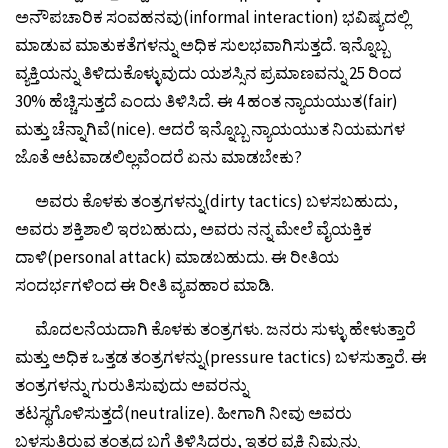
ಅನೌಪಚಾರಿಕ ಸಂವಹನವು(informal interaction) ಭವಿಷ್ಯದಲ್ಲಿ
ಮಾಡುವ ಮಾತುಕತೆಗಳನ್ನು ಅಧಿಕ ಸುಲಭವಾಗಿಸುತ್ತದೆ. ಇನ್ನೊಬ್ಬ
ವ್ಯಕ್ತಿಯನ್ನು ತಿಳಿದುಕೊಳ್ಳುವುದು ಯಶಸ್ಸಿನ ಪ್ರಮಾಣವನ್ನು 25 ರಿಂದ
30% ಹೆಚ್ಚಿಸುತ್ತದೆ ಎಂದು ತಿಳಿಸಿದೆ. ಈ 4 ಹಂತ ನ್ಯಾಯಯುತ(fair)
ಮತ್ತು ಚೆನ್ನಾಗಿವೆ(nice). ಆದರೆ ಇನ್ನೊಬ್ಬ ನ್ಯಾಯಯುತ ನಿಯಮಗಳ
ಜೊತೆ ಆಟವಾಡಲಿಲ್ಲವೆಂದರೆ ಏನು ಮಾಡಬೇಕು?
ಅವರು ಕೊಳಕು ತಂತ್ರಗಳನ್ನು(dirty tactics) ಬಳಸಬಹುದು,
ಅವರು ಶಕ್ತಿಶಾಲಿ ಇರಬಹುದು, ಅವರು ನನ್ನ ಮೇಲೆ ವೈಯಕ್ತಿಕ
ದಾಳಿ(personal attack) ಮಾಡಬಹುದು. ಈ ರೀತಿಯ
ಸಂದರ್ಭಗಳಿಂದ ಈ ರೀತಿ ವ್ಯವಹಾರ ಮಾಡಿ.
ಮೊದಲನೆಯದಾಗಿ ಕೊಳಕು ತಂತ್ರಗಳು. ಜನರು ಸುಳ್ಳು ಹೇಳುತ್ತಾರೆ
ಮತ್ತು ಅಧಿಕ ಒತ್ತಡ ತಂತ್ರಗಳನ್ನು(pressure tactics) ಬಳಸುತ್ತಾರೆ. ಈ
ತಂತ್ರಗಳನ್ನು ಗುರುತಿಸುವುದು ಅವರನ್ನು
ತಟಸ್ಥಗೊಳಿಸುತ್ತದೆ(neutralize). ಹೀಗಾಗಿ ನೀವು ಅವರು
ಬಳಸುತ್ತಿರುವ ತಂತ್ರದ ಬಗ್ಗೆ ತಿಳಿಸಿದರು, ಇತರ ವ್ಯಕ್ತಿ ನಿಮ್ಮನ್ನು