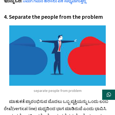
ಇದನ್ನು ಓದಿ:
ನಿಮಗೆ ಗಮನ ಹರಿಸಲು ಏಕೆ ಸಾಧ್ಯವಾಗುತ್ತಿಲ್ಲ
4. Separate the people from the problem
separate people from problem
ಮಾತುಕತೆ ಪ್ರಾರಂಭಿಸುವ ಮೊದಲು ಒಬ್ಬ ವ್ಯಕ್ತಿಯನ್ನು ಒಂದು ಲಂಬ
ರೇಖೆ(vertical line) ಮಧ್ಯದಿಂದ ಭಾಗ ಮಾಡಿರುವೆ ಎಂದು ಭಾವಿಸಿ.