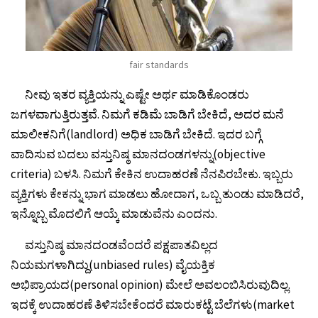
fair standards
ನೀವು ಇತರ ವ್ಯಕ್ತಿಯನ್ನು ಎಷ್ಟೇ ಅರ್ಥ ಮಾಡಿಕೊಂಡರು
ಜಗಳವಾಗುತ್ತಿರುತ್ತವೆ. ನಿಮಗೆ ಕಡಿಮೆ ಬಾಡಿಗೆ ಬೇಕಿದೆ, ಅದರ ಮನೆ
ಮಾಲೀಕನಿಗೆ(landlord) ಅಧಿಕ ಬಾಡಿಗೆ ಬೇಕಿದೆ. ಇದರ ಬಗ್ಗೆ
ವಾದಿಸುವ ಬದಲು ವಸ್ತುನಿಷ್ಠ ಮಾನದಂಡಗಳನ್ನು(objective
criteria) ಬಳಸಿ. ನಿಮಗೆ ಕೇಕಿನ ಉದಾಹರಣೆ ನೆನಪಿರಬೇಕು. ಇಬ್ಬರು
ವ್ಯಕ್ತಿಗಳು ಕೇಕನ್ನು ಭಾಗ ಮಾಡಲು ಹೋದಾಗ, ಒಬ್ಬ ತುಂಡು ಮಾಡಿದರೆ,
ಇನ್ನೊಬ್ಬ ಮೊದಲಿಗೆ ಆಯ್ಕೆ ಮಾಡುವೆನು ಎಂದನು.
ವಸ್ತುನಿಷ್ಠ ಮಾನದಂಡವೆಂದರೆ ಪಕ್ಷಪಾತವಿಲ್ಲದ
ನಿಯಮಗಳಾಗಿದ್ದು(unbiased rules) ವೈಯಕ್ತಿಕ
ಅಭಿಪ್ರಾಯದ(personal opinion) ಮೇಲೆ ಅವಲಂಬಿಸಿರುವುದಿಲ್ಲ.
ಇದಕ್ಕೆ ಉದಾಹರಣೆ ತಿಳಿಸಬೇಕೆಂದರೆ ಮಾರುಕಟ್ಟೆ ಬೆಲೆಗಳು(market