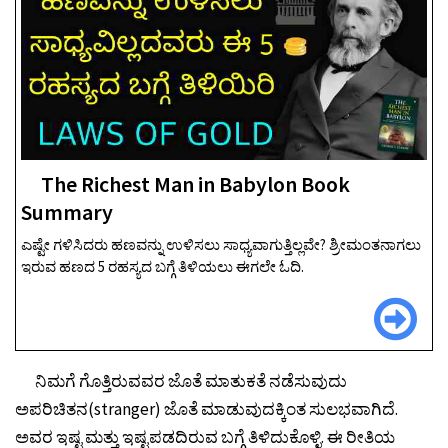
The Richest Man in Babylon Book
Summary
ಎಷ್ಟೇ ಗಳಿಸಿದರು ಹಣವನ್ನು ಉಳಿಸಲು ಸಾಧ್ಯವಾಗುತ್ತಿಲ್ಲವೇ? ಶ್ರೀಮಂತನಾಗಲು
ಇರುವ ಹಣದ 5 ರಹಸ್ಯದ ಬಗ್ಗೆ ತಿಳಿಯಲು ಈಗಲೇ ಓದಿ.
ನಿಮಗೆ ಗೊತ್ತಿರುವವರ ಜೊತೆ ಮಾತುಕತೆ ನಡೆಸುವುದು
ಅಪರಿಚಿತನ(stranger) ಜೊತೆ ಮಾಡುವುದಕ್ಕಿಂತ ಸುಲಭವಾಗಿದೆ.
ಅವರ ಇಷ್ಟ ಮತ್ತು ಇಷ್ಟಪಡದಿರುವ ಬಗ್ಗೆ ತಿಳಿದುಕೊಳ್ಳಿ. ಈ ರೀತಿಯ