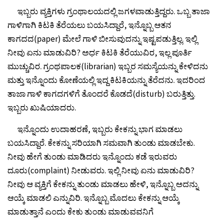
ಇಬ್ಬರು ವ್ಯಕ್ತಿಗಳು ಗ್ರಂಥಾಲಯದಲ್ಲಿ ಜಗಳವಾಡುತ್ತಿದ್ದರು. ಒಬ್ಬ ತಾಜಾ
ಗಾಳಿಗಾಗಿ ಕಿಟಕಿ ತೆರೆಯಲು ಬಯಸಿದ್ದಾರೆ, ಇನ್ನೊಬ್ಬ ಆತನ
ಕಾಗದದ(paper) ಮೇಲೆ ಗಾಳಿ ಬೀಸುವುದನ್ನು ಇಷ್ಟಪಡುತ್ತಿಲ್ಲ. ಇಲ್ಲಿ
ನೀವು ಏನು ಮಾಡುವಿರಿ? ಅರ್ಧ ಕಿಟಕಿ ತೆರೆಯುವಿರ, ಇಲ್ಲ ಪೂರ್ತಿ
ಮುಚ್ಚುವಿರ. ಗ್ರಂಥಪಾಲಕ(librarian) ಇಬ್ಬರ ಸಮಸ್ಯೆಯನ್ನು ಕೇಳಿದನು
ಮತ್ತು ಇನ್ನೊಂದು ಕೋಣೆಯಲ್ಲಿ ಇದ್ದ ಕಿಟಕಿಯನ್ನು ತೆರೆದನು. ಇದರಿಂದ
ತಾಜಾ ಗಾಳಿ ಕಾಗದಗಳಿಗೆ ತೊಂದರೆ ಕೊಡದೆ(disturb) ಬರುತ್ತಿತ್ತು.
ಇಬ್ಬರು ಖುಷಿಯಾದರು.
ಇನ್ನೊಂದು ಉದಾಹರಣೆ, ಇಬ್ಬರು ಕೇಕನ್ನು ಭಾಗ ಮಾಡಲು
ಬಯಸಿದ್ದಾರೆ. ಕೇಕನ್ನು ಸರಿಯಾಗಿ ಸಮವಾಗಿ ತುಂಡು ಮಾಡಬೇಕು.
ನೀವು ಹೇಗೆ ತುಂಡು ಮಾಡಿದರು ಇನ್ನೊಂದು ಕಡೆ ಇರುವರು
ದೂರು(complaint) ನೀಡುವರು. ಇಲ್ಲಿ ನೀವು ಏನು ಮಾಡುವಿರಿ?
ನೀವು ಆ ವ್ಯಕ್ತಿಗೆ ಕೇಕನ್ನು ತುಂಡು ಮಾಡಲು ಹೇಳಿ, ಇನ್ನೊಬ್ಬ ಅದನ್ನು
ಆಯ್ಕೆ ಮಾಡಲಿ ಎನ್ನುವಿರಿ. ಇನ್ನೊಬ್ಬ ಮೊದಲು ಕೇಕನ್ನು ಆಯ್ಕೆ
ಮಾಡುತ್ತಾನೆ ಎಂದು ಕೇಕು ತುಂಡು ಮಾಡುವವನಿಗೆ