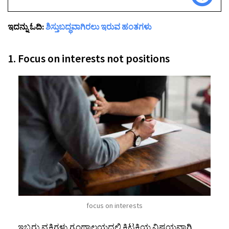
ಇದನ್ನು ಓದಿ:
ಶಿಸ್ತುಬದ್ಧವಾಗಿರಲು ಇರುವ ಹಂತಗಳು
1. Focus on interests not positions
focus on interests
ಇಬ್ಬರು ವ್ಯಕ್ತಿಗಳು ಗ್ರಂಥಾಲಯದಲ್ಲಿ ಕಿಟಕಿಯ ವಿಷಯವಾಗಿ