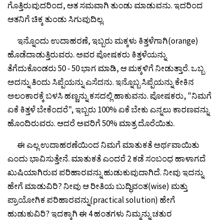
ಗೊತ್ತಿರುವುದರಿಂದ, ಆತ ಸಮವಾಗಿ ತುಂಡು ಮಾಡುವನು. ಇದರಿಂದ
ಆತನಿಗೆ ಚಿಕ್ಕ ತುಂಡು ಸಿಗುವುದಿಲ್ಲ.
ಇನ್ನೊಂದು ಉದಾಹರಣೆ, ಇಬ್ಬರು ಮಕ್ಕಳು ಕಿತ್ತಳೆಗಾಗಿ(orange)
ಹೊಡೆದಾಡುತ್ತಿರುವರು. ಅವರ ಪೋಷಕರು ಕಿತ್ತಳೆಯನ್ನು
ತೆಗೆದುಕೊಂಡರು 50 - 50 ಭಾಗ ಮಾಡಿ, ಆ ಮಕ್ಕಳಿಗೆ ನೀಡುತ್ತಾರೆ. ಒಬ್ಬ
ಅದನ್ನು ತಿಂದು ಸಿಪ್ಪೆಯನ್ನು ಎಸೆದನು. ಇನ್ನೊಬ್ಬ ಸಿಪ್ಪೆಯನ್ನು ಕೇಕಿನ
ಅಲಂಕಾರಕ್ಕೆ ಬಳಸಿ ಹಣ್ಣನ್ನು ಕಸದಲ್ಲಿ ಹಾಕುವನು. ಪೋಷಕರು, "ನಿಮಗೆ
ಏಕೆ ಕಿತ್ತಳೆ ಬೇಕೆಂದರೆ", ಇಬ್ಬರು 100% ಏಕೆ ಬೇಕು ಎನ್ನಲು ಕಾರಣವನ್ನು
ಹೊಂದಿರುವರು. ಆದರೆ ಅವರಿಗೆ 50% ಮಾತ್ರ ದೊರೆಯಿತು.
ಈ ಎಲ್ಲ ಉದಾಹರಣೆಯಿಂದ ನಿಮಗೆ ಮಾತುಕತೆ ಅರ್ಥವಾಯಿತು
ಎಂದು ಭಾವಿಸುತ್ತೇನೆ. ಮಾತುಕತೆ ಎಂದರೆ 2 ಕಡೆ ಸಂಬಂಧ ಹಾಳಾಗದೆ
ಖುಷಿಯಾಗಿರುವ ಪರಿಹಾರವನ್ನು ಹುಡುಕುವುದಾಗಿದೆ. ನೀವು ಇದನ್ನು
ಹೇಗೆ ಮಾಡುವಿರಿ? ನೀವು ಆ ರೀತಿಯ ಬುದ್ಧಿವಂತ(wise) ಮತ್ತು
ಪ್ರಾಯೋಗಿಕ ಪರಿಹಾರವನ್ನು(practical solution) ಹೇಗೆ
ಹುಡುಕುವಿರಿ? ಇದಕ್ಕಾಗಿ ಈ 4 ಹಂತಗಳು ನಿಮ್ಮನ್ನು ಚತುರ