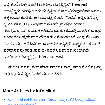
ಒಬ್ಬ ತಂದೆ ಮತ್ತು ಆತನ 12 ವರ್ಷದ ಮಗ ಪ್ರಿಸ್ಪಿನ್(freespin)
ಆಡುತ್ತಿದ್ದರು. ಕೆಲವು ಜನರು ಈ ಪ್ರಿಸ್ಪಿನ್ ನೋಡುತ್ತಿರುವುದರಿಂದ ಒಂದು
ಚಿಕ್ಕ ಗುಂಪು ಕೂಡಿತು. ಆಗ ಒಬ್ಬ ವ್ಯಕ್ತಿ ಬಂದು, "ನಿಮಗೆ ಅಡ್ಡಿಪಡಿಸಿದ್ದಕ್ಕೆ
ಕ್ಷಮಿಸಿ. ನಾನು 15 ನಿಮಿಷದಿಂದ ನೋಡುತ್ತಿರುವೆನು. ಯಾರು
ಗೆಲುತ್ತಿರುವುದು" ಎಂದು ಕೇಳಿದನು. ಮಾತುಕತೆಯಲ್ಲಿ ಯಾರು ಗೆಲುತ್ತಾರೆ
ಎಂದು ಕೇಳುವುದು ಮದುವೆಯಾಗಲು ಕೇಳುವಂತಿದೆ. ನೀವು ಗೆಲುವಿನ
ಮೇಲೆ ಗಮನ ಹರಿಸಿದರೆ ಅಂಕ ಕಳೆದುಕೊಳ್ಳುತ್ತೀರಿ. ಒಟ್ಟಿಗೆ ಕೆಲಸ ಮಾಡಿ
ಪರಿಹಾರವನ್ನು ಹುಡುಕುವುದು ಇದರ ನಿಜವಾದ ಗುರಿಯಾಗಿದೆ.
ಇದರಿಂದ 2 ಕಡೆ ತೃಪ್ತಿ(satisfy) ಇರಬಹುದು.
ಈ ಲೇಖನವನ್ನು ಶೇರ್ ಮಾಡಿ ಸಹಕರಿಸಿ ಮತ್ತು ಇದರ ಮೇಲಿನ ನಿಮ್ಮ
ಅಭಿಪ್ರಾಯವನ್ನು ಕಮೆಂಟ್ ಮೂಲಕ ತಿಳಿಸಿ.
More Articles by
Info Mind
Benifits of not Ejaculating | ವೀರ್ಯವನ್ನು ಉಳಿಸಿಕೊಳ್ಳುವುದರಿಂದ
ಆಗುವ ಲಾಭಗಳವುವು?