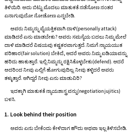
ತಿಳಿಯಿರಿ. ಅದು ಬಿಟ್ಟು ಮೊದಲು ಮಾತುಕತೆ ನಡೆಸೋಣ ನಂತರ
ಏನಾಗುವುದೋ ನೋಡೋಣ ಎನ್ನಬೇಡಿ.
ಅವರು ನಿಮ್ಮನ್ನು ವೈಯಕ್ತಿಕವಾಗಿ ದಾಳಿ(personally attack)
ಮಾಡಿದರೆ ಏನು ಮಾಡಬೇಕು? ಅವರು ಸಮಸ್ಯೆಯ ಬದಲು ನಿಮ್ಮ ಮೇಲೆ
ದಾಳಿ ಮಾಡಿದರೆ ವಿಷಯವು ಕಷ್ಟಕರವಾಗುತ್ತದೆ. ನಿಮಗೆ ನ್ಯಾಯಯುತ
ಪರಿಹಾರ(fair solution) ಬೇಕಿದೆ, ಆದರೆ ಅವರು ನಿಮ್ಮ ಐಡಿಯಾವನ್ನು
ಹರಿದು ಹಾಕುತ್ತಾರೆ. ಇಲ್ಲಿ ನಿಮ್ಮನ್ನು ರಕ್ಷಿಸಿಕೊಳ್ಳಬೇಕು(defend). ಆದರೆ
ಅದರಿಂದ ನೀವು ಎಲ್ಲಿಗೆ ಹೋಗುವುದಿಲ್ಲ. ನೀವು ತಳ್ಳಿದರೆ ಅವರು
ತಳ್ಳುತ್ತಾರೆ. ಆಗಿದ್ದರೆ ನೀವು ಏನು ಮಾಡುವಿರಿ?
ಇದಕ್ಕಾಗಿ ಮಾತುಕತೆ ನ್ಯಾಯಶಾಸ್ತ್ರವನ್ನು(negotiation jujitics)
ಬಳಸಿ.
1. Look behind their position
ಅವರು ಏನು ಬೇಕೆಂದು ಕೇಳಿದಾಗ ಹೌದು ಅಥವಾ ಇಲ್ಲ ತಿಳಿಸಬೇಡಿ.