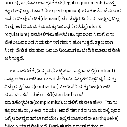
prices), ಕಾನೂನು ಅವಶ್ಯಕತೆಗಳು(legal requirements) ಮತ್ತು
ತಜ್ಞರ ಅಭಿಪ್ರಾಯವಾಗಿದೆ(expert opinion). ಮಾತುಕತೆ ನಡೆಸುವಾಗ
ಜನರು ನೀವು ಬೇಡಿಕೆ(demand) ಮಾಡುತ್ತಿರುವಿರೆಂದು ಒಪ್ಪುವುದಿಲ್ಲ.
ನೀವು ಆಗ ನಿಯಮಗಳು ಮತ್ತು ನಿಬಂಧನೆಗಳನ್ನು(rules &
regulations) ಪರಿಶೀಲಿಸಲು ಹೇಳಬೇಕು. ಇದರಿಂದ ನಿಮಗೆ ಏನು
ಬೇಕೆಂಬುದರಿಂದ ನಿಯಮಗಳಿಗೆ ಗಮನ ಹೋಗುತ್ತದೆ. ತಕ್ಷಣವಾಗಿ
ನೀವು ಬೇಡಿಕೆ ಮಾಡುವ ಬದಲು ನಿಯಮಗಳು ಬೇಡಿಕೆ ಮಾಡುವ ರೀತಿ
ಅನಿಸುತ್ತದೆ.
ಉದಾಹರಣೆಗೆ, ನಿಮ್ಮ ಮನೆ ಕಟ್ಟಿಸುವ ಒಪ್ಪಂದದಲ್ಲಿ(contract)
ಎಷ್ಟು ಅಡಿಯ ಅಡಿಪಾಯ ಇರಬೇಕೆಂಬುದನ್ನು ತಿಳಿಸಿಲ್ಲದಿದ್ದರೆ ಮತ್ತು
ನಿಮ್ಮ ಗುತ್ತಿಗೆದಾರ(contractor) 2 ಅಡಿ ಸರಿ ಮತ್ತು ನೀವು 5 ಅಡಿ
ಮಾನದಂಡವೆಂದುಕೊಂಡರೆ(standard) ರಾಜಿ
ಮಾಡಿಕೊಳ್ಳಬೇಡಿ(compromise). ಬದಲಿಗೆ ಈ ರೀತಿ ಹೇಳಿ, "ನಾನು
ತಪ್ಪಿರಬಹುದು, 2 ಅಡಿ ಸರಿಯೇ. ಆದರೆ ಸರ್ಕಾರದ ನಿಯಮದಲ್ಲಿ ಇದರ
ಬಗ್ಗೆ ನಿರ್ದಿಷ್ಟಪಡಿಸಲಾಗಿದೆಯೇ? ಇಲ್ಲಿನ ಭೂಕಂಪದ(earthqueke)
ಸ್ಥಿತಿಯು ಯಾವ ರೀತಿ ಇದೆ. ನೀವು ಈ ಮಾನದಂಡ ಪ್ರೆಶ್ನೆಯನ್ನು