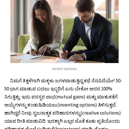
invent options
ನಿಮಗೆ ಕಿತ್ತಳೆಗಾಗಿ ಮಕ್ಕಳು ಜಗಳವಾಡುತ್ತಿದ್ದ ಕಥೆ ನೆನಪಿದೆಯೇ! 50-
50 ಭಾಗ ಮಾಡುವ ಬದಲು ಇಬ್ಬರಿಗೆ ಏನು ಬೇಕೋ ಅದರ 100%
ಸಿಗುತ್ತಿತ್ತು. ಇದು ಪರಸ್ಪರ ಲಾಭ(mutual gains) ಮತ್ತು ಮಾತುಕತೆಗೆ
ಆಯ್ಕೆಗಳನ್ನು ಕಂಡುಹಿಡಿಯಲು(inventing options) ತಿಳಿಸುತ್ತದೆ.
ಹಾಗಿದ್ದರೆ ನೀವು ಸೃಜನಾತ್ಮಕ ಪರಿಹಾರಗಳನ್ನು(creative solutions)
ಯಾವ ರೀತಿ ಮಾಡುವಿರಿ. ಇದಕ್ಕಾಗಿ ಎಲ್ಲರ ಜೊತೆ ಕೂತು ಪ್ರತಿಯೊಂದು