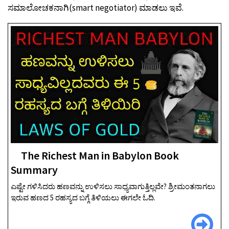
ಸಮಾಲೋಚಕನಾಗಿ(smart negotiator) ಮಾಡಲು ಇವೆ.
The Richest Man in Babylon Book
Summary
ಎಷ್ಟೇ ಗಳಿಸಿದರು ಹಣವನ್ನು ಉಳಿಸಲು ಸಾಧ್ಯವಾಗುತ್ತಿಲ್ಲವೇ? ಶ್ರೀಮಂತನಾಗಲು
ಇರುವ ಹಣದ 5 ರಹಸ್ಯದ ಬಗ್ಗೆ ತಿಳಿಯಲು ಈಗಲೇ ಓದಿ.