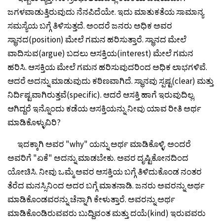
ಜಗಳವಾಡುತ್ತಿರುವುದು ನೆನಪಿದೆಯೇ. ಇದು ಮಾತುಕತೆಯ ಸಾಮಾನ್ಯ
ಸಮಸ್ಯೆಯ ಬಗ್ಗೆ ತಿಳಿಸುತ್ತದೆ. ಅಂದರೆ ಜನರು ಅಧಿಕ ಅವರ
ಸ್ಥಾನದ(position) ಮೇಲೆ ಗಮನ ಹರಿಸುತ್ತಾರೆ. ಸ್ಥಾನದ ಮೇಲೆ
ವಾದಿಸುವ(argue) ಬದಲು ಆಸಕ್ತಿಯ(interest) ಮೇಲೆ ಗಮನ
ಹರಿಸಿ. ಆಸಕ್ತಿಯ ಮೇಲೆ ಗಮನ ಹರಿಸುವುದರಿಂದ ಅಧಿಕ ಲಾಭಗಳಿವೆ.
ಆದರೆ ಅದನ್ನು ಮಾಡುವುದು ಕಠಿಣವಾಗಿದೆ. ಸ್ಥಾನವು ಸ್ಪಷ್ಟ(clear) ಮತ್ತು
ನಿರ್ದಿಷ್ಟವಾಗಿರುತ್ತವೆ(specific). ಆದರೆ ಆಸಕ್ತಿ ಹಾಗೆ ಇರುವುದಿಲ್ಲ.
ಆಗಿದ್ದರೆ ಇನ್ನೊಂದು ಕಡೆಯ ಆಸಕ್ತಿಯನ್ನು ನೀವು ಯಾವ ರೀತಿ ಅರ್ಥ
ಮಾಡಿಕೊಳ್ಳುವಿರಿ?
ಇದಕ್ಕಾಗಿ ಅವರ "why" ಯನ್ನು ಅರ್ಥ ಮಾಡಿಕೊಳ್ಳಿ. ಅಂದರೆ
ಅವರಿಗೆ "ಏಕೆ" ಅದನ್ನು ಮಾಡಬೇಕು. ಅವರ ದೃಷ್ಟಿಕೋನದಿಂದ
ಯೋಚಿಸಿ. ನೀವು ಒಮ್ಮೆ ಅವರ ಆಸಕ್ತಿಯ ಬಗ್ಗೆ ತಿಳಿದುಕೊಂಡ ನಂತರ
ತೆರೆದ ಮನಸ್ಸಿನಿಂದ ಅದರ ಬಗ್ಗೆ ಮಾತನಾಡಿ. ಜನರು ಅವರನ್ನು ಅರ್ಥ
ಮಾಡಿಕೊಂಡವರನ್ನು ಚೆನ್ನಾಗಿ ಕೇಳುತ್ತಾರೆ. ಅವರನ್ನು ಅರ್ಥ
ಮಾಡಿಕೊಂಡಿರುವವರು ಬುದ್ದಿವಂತ ಮತ್ತು ದಯೆ(kind) ಇರುವವರು