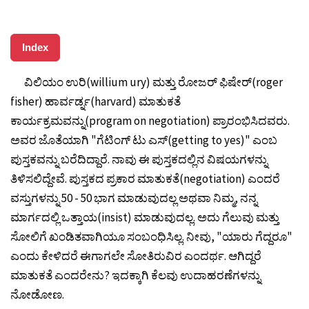
Index
ವಿಲಿಯಂ ಉರಿ(willium ury) ಮತ್ತು ರೋಜರ್ ಫಿಷೇರ್(roger
fisher) ಹಾರ್ವರ್ಡ್ನ(harvard) ಮಾತುಕತೆ
ಕಾರ್ಯಕ್ರಮವನ್ನು(program on negotiation) ಪ್ರಾರಂಭಿಸಿದವರು.
ಅವರ ಜೊತೆಯಾಗಿ "ಗೆಟಿಂಗ್ ಟು ಎಸ್(getting to yes)" ಎಂಬ
ಪುಸ್ತಕವನ್ನು ಬರೆದಿದ್ದಾರೆ. ನಾವು ಈ ಪುಸ್ತಕದಲ್ಲಿನ ವಿಷಯಗಳನ್ನು
ತಿಳಿಸಲಿದ್ದೇವೆ. ಪುಸ್ತಕದ ಪ್ರಕಾರ ಮಾತುಕತೆ(negotiation) ಎಂದರೆ
ವಸ್ತುಗಳನ್ನು 50 - 50 ಭಾಗ ಮಾಡುವುದಲ್ಲ ಅಥವಾ ನಿಮ್ಮ, ನನ್ನ
ಮಾರ್ಗದಲ್ಲಿ ಒತ್ತಾಯ(insist) ಮಾಡುವುದಲ್ಲ. ಅದು ಗೆಲುವು ಮತ್ತು
ಸೋಲಿಗೆ ಖಂಡಿತವಾಗಿಯೂ ಸಂಬಂಧಿಸಿಲ್ಲ. ನೀವು, "ಯಾರು ಗೆದ್ದರೂ"
ಎಂದು ಕೇಳಿದರೆ ಈಗಾಗಲೇ ಸೋತಿರುವಿರ ಎಂದರ್ಥ. ಆಗಿದ್ದರೆ
ಮಾತುಕತೆ ಎಂದರೇನು? ಇದಕ್ಕಾಗಿ ಕೆಲವು ಉದಾಹರಣೆಗಳನ್ನು
ನೋಡೋಣ.