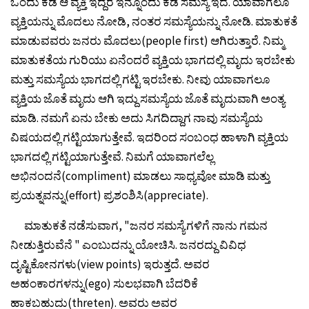
ಒಂದು ಕಡೆ ಆ ವ್ಯಕ್ತಿ ಇದ್ದರೆ ಇನ್ನೊಂದು ಕಡೆ ಸಮಸ್ಯೆ ಇದೆ. ಯಾವಾಗಲೂ
ವ್ಯಕ್ತಿಯನ್ನು ಮೊದಲು ನೋಡಿ, ನಂತರ ಸಮಸ್ಯೆಯನ್ನು ನೋಡಿ. ಮಾತುಕತೆ
ಮಾಡುವವರು ಜನರು ಮೊದಲು(people first) ಆಗಿರುತ್ತಾರೆ. ನಿಮ್ಮ
ಮಾತುಕತೆಯ ಗುರಿಯು ಏನೆಂದರೆ ವ್ಯಕ್ತಿಯ ಭಾಗದಲ್ಲಿ ಮೃದು ಇರಬೇಕು
ಮತ್ತು ಸಮಸ್ಯೆಯ ಭಾಗದಲ್ಲಿ ಗಟ್ಟಿ ಇರಬೇಕು. ನೀವು ಯಾವಾಗಲೂ
ವ್ಯಕ್ತಿಯ ಜೊತೆ ಮೃದು ಆಗಿ ಇದ್ದು ಸಮಸ್ಯೆಯ ಜೊತೆ ಮೃದುವಾಗಿ ಅಂತ್ಯ
ಮಾಡಿ. ನಮಗೆ ಏನು ಬೇಕು ಅದು ಸಿಗದಿದ್ದಾಗ ನಾವು ಸಮಸ್ಯೆಯ
ವಿಷಯದಲ್ಲಿ ಗಟ್ಟಿಯಾಗುತ್ತೇವೆ. ಇದರಿಂದ ಸಂಬಂಧ ಹಾಳಾಗಿ ವ್ಯಕ್ತಿಯ
ಭಾಗದಲ್ಲಿ ಗಟ್ಟಿಯಾಗುತ್ತೇವೆ. ನಿಮಗೆ ಯಾವಾಗಲೆಲ್ಲ
ಅಭಿನಂದನೆ(compliment) ಮಾಡಲು ಸಾಧ್ಯವೋ ಮಾಡಿ ಮತ್ತು
ಪ್ರಯತ್ನವನ್ನು(effort) ಪ್ರಶಂಶಿಸಿ(appreciate).
ಮಾತುಕತೆ ನಡೆಸುವಾಗ, "ಜನರ ಸಮಸ್ಯೆಗಳಿಗೆ ನಾನು ಗಮನ
ನೀಡುತ್ತಿರುವೆನೆ " ಎಂಬುದನ್ನು ಯೋಚಿಸಿ. ಜನರದ್ದು ವಿವಿಧ
ದೃಷ್ಟಿಕೋನಗಳು(view points) ಇರುತ್ತದೆ. ಅವರ
ಅಹಂಕಾರಗಳನ್ನು(ego) ಸುಲಭವಾಗಿ ಬೆದರಿಕೆ
ಹಾಕಬಹುದು(threten). ಅವರು ಅವರ