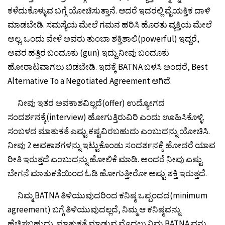
ಕಳೆದುಕೊಳ್ಳುವ ಬಗ್ಗೆ ಯೋಚಿಸುತ್ತಾನೆ. ಆದರೆ ಇದರಲ್ಲಿ ವೈಯಕ್ತಿಕ ದಾಳಿ
ಮಾಡಬೇಡಿ. ಸಮಸ್ಯೆಯ ಮೇಲೆ ಗಮನ ಹರಿಸಿ ಹೊರತು ವ್ಯಕ್ತಿಯ ಮೇಲೆ
ಅಲ್ಲ. ಒಂದು ವೇಳೆ ಅವರು ತುಂಬಾ ಶಕ್ತಿಶಾಲಿ(powerful) ಇದ್ದರೆ,
ಅವರ ಹತ್ತಿರ ಬಂದೂಕು (gun) ಇದ್ದು ನೀವು ಬಂದೂಕು
ಹೋರಾಟವಾಗಲು ಬಿಡಬೇಡಿ. ಇದಕ್ಕೆ BATNA ಬಳಸಿ ಅಂದರೆ, Best
Alternative To a Negotiated Agreement ಆಗಿದೆ.
ನೀವು ಇತರ ಅವಕಾಶವಿಲ್ಲದೆ(offer) ಉದ್ಯೋಗದ
ಸಂದರ್ಶನಕ್ಕೆ(interview) ಹೋಗುತ್ತಿರುವಿರಿ ಎಂದು ಊಹಿಸಿಕೊಳ್ಳಿ.
ಸಂಬಳದ ಮಾತುಕತೆ ಎಷ್ಟು ಕಷ್ಟವಿರಬಹುದು ಎಂಬುದನ್ನು ಯೋಚಿಸಿ.
ನೀವು 2 ಅವಕಾಶಗಳನ್ನು ಇಟ್ಟುಕೊಂಡು ಸಂದರ್ಶನಕ್ಕೆ ಹೋದರೆ ಯಾವ
ರೀತಿ ಇರುತ್ತದೆ ಎಂಬುದನ್ನು ಹೋಲಿಕೆ ಮಾಡಿ. ಅಂದರೆ ನೀವು ಎಷ್ಟು
ಬೇಗನೆ ಮಾತುಕತೆಯಿಂದ ಓಡಿ ಹೋಗುತ್ತೀರೋ ಅಷ್ಟು ಶಕ್ತಿ ಇರುತ್ತದೆ.
ನಿಮ್ಮ BATNA ತಿಳಿಯುವುದರಿಂದ ಕನಿಷ್ಠ ಒಪ್ಪಂದದ(minimum
agreement) ಬಗ್ಗೆ ತಿಳಿಯುವುದಲ್ಲದೆ, ನಿಮ್ಮ ಆ ಕನಿಷ್ಠವನ್ನು
ಹೆಚ್ಚಿಸಬಹುದು. ಮಾತುಕತೆ ಮಾಡುವ ಮೊದಲು ನಿಮ್ಮ BATNA ವನ್ನು