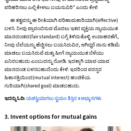
ಪರಿಹರಿಸಲು ಎಲ್ಲಿ ಕೇಳಲು ಬಯಸುವಿರಿ" ಎಂದು ಕೇಳಿ.
ಈ ತತ್ವವನ್ನು ಈ ರೀತಿಯಾಗಿ ಪರಿಣಾಮಕಾರಿಯಾಗಿ(effective)
ಬಳಸಿ. ನೀವು ಪ್ರಾರಂಬಿಸುವ ಮೊದಲು ಇತರ ವ್ಯಕ್ತಿಯ ನ್ಯಾಯಯುತ
ಮಾನದಂಡದ(fair standard) ಬಗ್ಗೆ ತಿಳಿದುಕೊಳ್ಳಿ. ಉದಾಹರಣೆಗೆ,
ನೀವು ಬೆಲೆಯನ್ನು ಹೆಚ್ಚಿಸಲು ಬಯಸಿರುವಿರ, ಆಗಿದ್ದರೆ ನಾನು ಕಡಿಮೆ
ಮಾಡಲು ಬಯಸಿರುವೆ ಮತ್ತು ಹೀಗೆ ನ್ಯಾಯಯುತ ಬೆಳೆಯು
ಏನಿರಬಹುದು ಎಂಬುದನ್ನು ನೋಡಿ. ಇದಕ್ಕಾಗಿ ಯಾವ ಯಾವ
ಮಾನದಂಡ ಬಳಸಬಹುದೆಂದು ಕೇಳಿ. ಇದರಿಂದ ಪರಸ್ಪರ
ಹಿತಾಸಕ್ತಿಯಿಂದ(mutual interest) ಹಂಚಿಕೆಯ
ಗುರಿಯಾಗಿ(shared goal) ಮಾಡಬಹುದು.
ಇದನ್ನು ಓದಿ:
ಯಶಸ್ವಿಯಾಗಲು ಸ್ವಯಂ ಶಿಸ್ತಿನ 4 ಅಭ್ಯಾಸಗಳು
3. Invent options for mutual gains