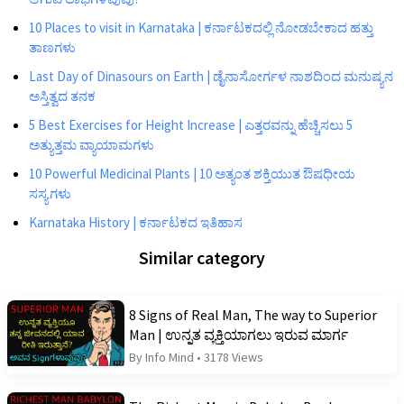
10 Places to visit in Karnataka | ಕರ್ನಾಟಕದಲ್ಲಿ ನೋಡಬೇಕಾದ ಹತ್ತು
ತಾಣಗಳು
Last Day of Dinasours on Earth | ಡೈನಾಸೋರ್ಗಳ ನಾಶದಿಂದ ಮನುಷ್ಯನ
ಅಸ್ತಿತ್ವದ ತನಕ
5 Best Exercises for Height Increase | ಎತ್ತರವನ್ನು ಹೆಚ್ಚಿಸಲು 5
ಅತ್ಯುತ್ತಮ ವ್ಯಾಯಾಮಗಳು
10 Powerful Medicinal Plants | 10 ಅತ್ಯಂತ ಶಕ್ತಿಯುತ ಔಷಧೀಯ
ಸಸ್ಯಗಳು
Karnataka History | ಕರ್ನಾಟಕದ ಇತಿಹಾಸ
Similar category
8 Signs of Real Man, The way to Superior
Man | ಉನ್ನತ ವ್ಯಕ್ತಿಯಾಗಲು ಇರುವ ಮಾರ್ಗ
By Info Mind
•
3178 Views